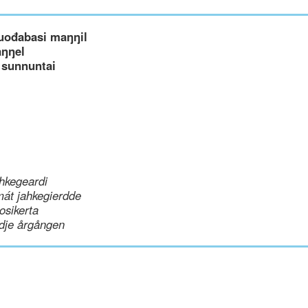
uođabasi maŋŋil
aŋŋel
 sunnuntai
hkegeardi
mát jahkegierdde
uosikerta
dje årgången