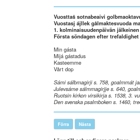
Vuosttaš sotnabeaivi golbmaoktav
Vuostasj ájllek gålmaktesvuoda m
1. kolminaisuudenpäivän jälkeinen
Första söndagen efter trefaldighet
Min gásta
Mijá gástadus
Kasteemme
Vårt dop
Sámi sálbmagirji s. 758, goalmmát ja
Julevsáme sálmmagirjje s. 640, goal
Ruotsin kirkon virsikirja s. 1538, 3. v
Den svenska psalmboken s. 1460, tre
Förra
Nästa