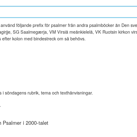
vänd följande prefix för psalmer från andra psalmböcker än Den sve
rjje, SG Saalmegærja, VM Virsiä meänkielelä, VK Ruotsin kirkon virsi
es efter kolon med bindestreck om så behövs.
s i söndagens rubrik, tema och texthänvisningar.
r
Psalmer i 2000-talet