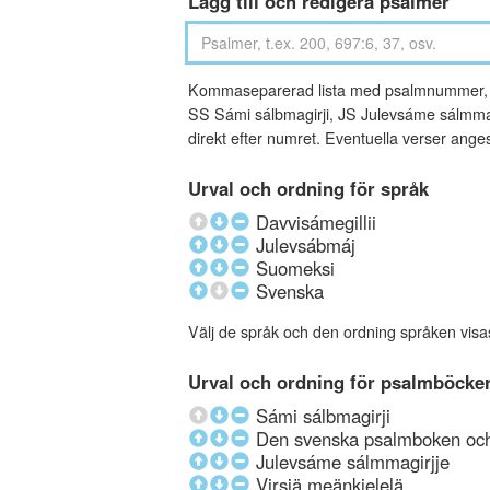
Lägg till och redigera psalmer
Kommaseparerad lista med psalmnummer, an
SS Sámi sálbmagirji, JS Julevsáme sálmmagi
direkt efter numret. Eventuella verser ang
Urval och ordning för språk
Davvisámegillii
Julevsábmáj
Suomeksi
Svenska
Välj de språk och den ordning språken visa
Urval och ordning för psalmböcke
Sámi sálbmagirji
Den svenska psalmboken och 
Julevsáme sálmmagirjje
Virsiä meänkielelä