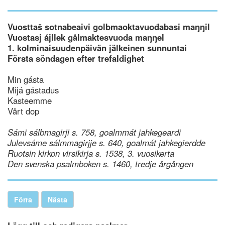
Vuosttaš sotnabeaivi golbmaoktavuođabasi maŋŋil
Vuostasj ájllek gålmaktesvuoda maŋŋel
1. kolminaisuudenpäivän jälkeinen sunnuntai
Första söndagen efter trefaldighet
Min gásta
Mijá gástadus
Kasteemme
Vårt dop
Sámi sálbmagirji s. 758, goalmmát jahkegeardi
Julevsáme sálmmagirjje s. 640, goalmát jahkegierdde
Ruotsin kirkon virsikirja s. 1538, 3. vuosikerta
Den svenska psalmboken s. 1460, tredje årgången
Förra
Nästa