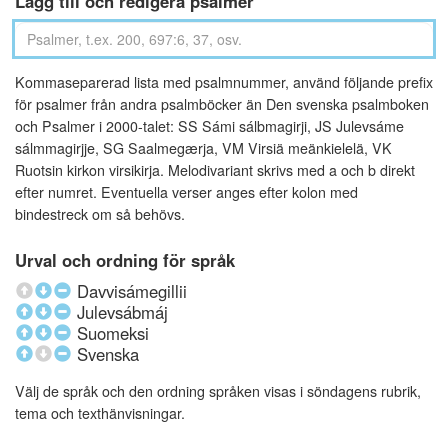
Lägg till och redigera psalmer
Kommaseparerad lista med psalmnummer, använd följande prefix
för psalmer från andra psalmböcker än Den svenska psalmboken
och Psalmer i 2000-talet: SS Sámi sálbmagirji, JS Julevsáme
sálmmagirjje, SG Saalmegærja, VM Virsiä meänkielelä, VK
Ruotsin kirkon virsikirja. Melodivariant skrivs med a och b direkt
efter numret. Eventuella verser anges efter kolon med
bindestreck om så behövs.
Urval och ordning för språk
Davvisámegillii
Julevsábmáj
Suomeksi
Svenska
Välj de språk och den ordning språken visas i söndagens rubrik,
tema och texthänvisningar.