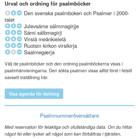
Urval och ordning för psalmböcker
Den svenska psalmboken och Psalmer i 2000-
talet
Julevsáme sálmmagirjje
Sámi sálbmagirji
Virsiä meänkielelä
Ruotsin kirkon virsikirja
Saalmegærja
Välj de psalmböcker och den ordning psalmböckerna visas i
psalmhänvisningarna. Den sökta psalmen visas alltid först i fetstil
oavsett inställning här.
Visa agenda för delning
Psalmnummeröversättare
Med reservation för felaktiga och ofullständiga data. Om du hittar
något fel eller tycker att något som kan förbättras i tjänsten,