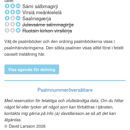
talet
Sámi sálbmagirji
Virsiä meänkielelä
Saalmegærja
Julevsáme sálmmagirjje
Ruotsin kirkon virsikirja
Välj de psalmböcker och den ordning psalmböckerna visas i
psalmhänvisningarna. Den sökta psalmen visas alltid först i fetstil
oavsett inställning här.
Visa agenda för delning
Psalmnummeröversättare
Med reservation för felaktiga och ofullständiga data. Om du hittar
något fel eller tycker att något som kan förbättras i tjänsten,
kontakta mig gärna på info (a) davidlarsson.se så att det kan
åtgärdas.
© David Larsson 2026