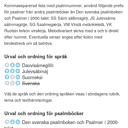
Kommaseparerad lista med psalmnummer, använd följande prefix
för psalmer från andra psalmböcker än Den svenska psalmboken
och Psalmer i 2000-talet: SS Sámi sálbmagirji, JS Julevsáme
sálmmagirjje, SG Saalmegærja, VM Virsiä meänkielelä, VK
Ruotsin kirkon virsikirja. Melodivariant skrivs med a och b direkt
efter numret. Eventuella verser anges efter kolon med
bindestreck om så behövs.
Urval och ordning för språk
Davvisámegillii
Julevsábmáj
Suomeksi
Svenska
Välj de språk och den ordning språken visas i söndagens rubrik,
tema och texthänvisningar.
Urval och ordning för psalmböcker
Den svenska psalmboken och Psalmer i 2000-