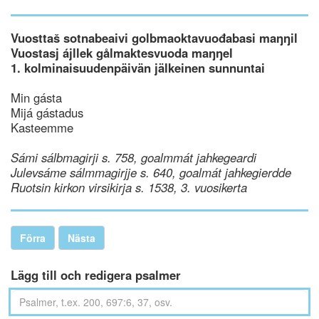
Vuosttaš sotnabeaivi golbmaoktavuođabasi maŋŋil
Vuostasj ájllek gålmaktesvuoda maŋŋel
1. kolminaisuudenpäivän jälkeinen sunnuntai
Min gásta
Mijá gástadus
Kasteemme
Sámi sálbmagirji s. 758, goalmmát jahkegeardi
Julevsáme sálmmagirjje s. 640, goalmát jahkegierdde
Ruotsin kirkon virsikirja s. 1538, 3. vuosikerta
Förra
Nästa
Lägg till och redigera psalmer