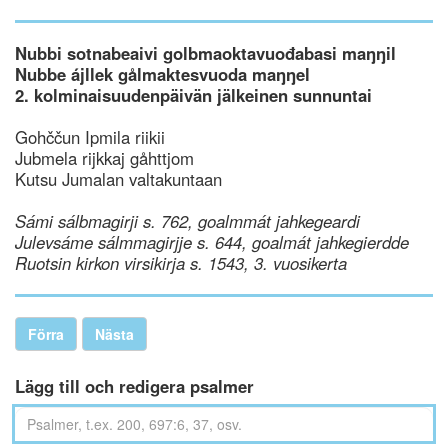
Nubbi sotnabeaivi golbmaoktavuođabasi maŋŋil
Nubbe ájllek gålmaktesvuoda maŋŋel
2. kolminaisuudenpäivän jälkeinen sunnuntai
Gohččun Ipmila riikii
Jubmela rijkkaj gåhttjom
Kutsu Jumalan valtakuntaan
Sámi sálbmagirji s. 762, goalmmát jahkegeardi
Julevsáme sálmmagirjje s. 644, goalmát jahkegierdde
Ruotsin kirkon virsikirja s. 1543, 3. vuosikerta
Förra
Nästa
Lägg till och redigera psalmer