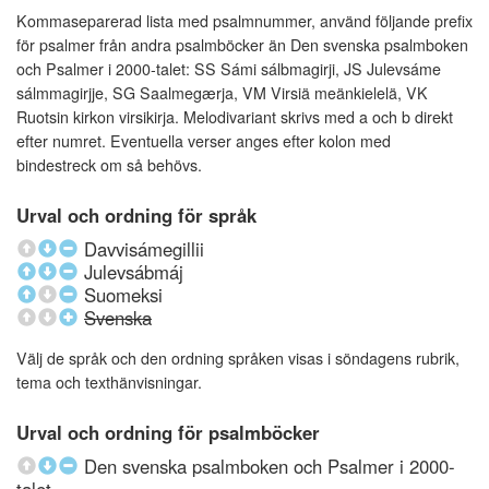
Kommaseparerad lista med psalmnummer, använd följande prefix
för psalmer från andra psalmböcker än Den svenska psalmboken
och Psalmer i 2000-talet: SS Sámi sálbmagirji, JS Julevsáme
sálmmagirjje, SG Saalmegærja, VM Virsiä meänkielelä, VK
Ruotsin kirkon virsikirja. Melodivariant skrivs med a och b direkt
efter numret. Eventuella verser anges efter kolon med
bindestreck om så behövs.
Urval och ordning för språk
Davvisámegillii
Julevsábmáj
Suomeksi
Svenska
Välj de språk och den ordning språken visas i söndagens rubrik,
tema och texthänvisningar.
Urval och ordning för psalmböcker
Den svenska psalmboken och Psalmer i 2000-