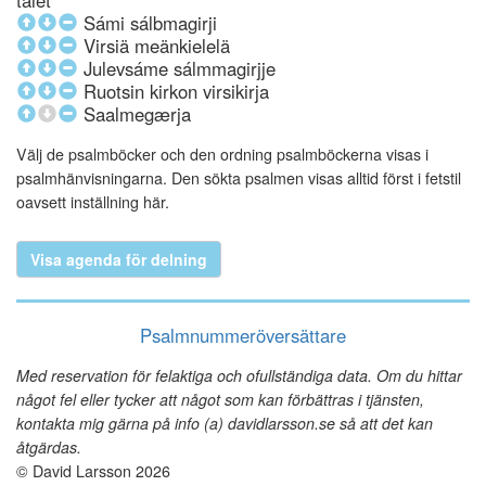
talet
Sámi sálbmagirji
Virsiä meänkielelä
Julevsáme sálmmagirjje
Ruotsin kirkon virsikirja
Saalmegærja
Välj de psalmböcker och den ordning psalmböckerna visas i
psalmhänvisningarna. Den sökta psalmen visas alltid först i fetstil
oavsett inställning här.
Visa agenda för delning
Psalmnummeröversättare
Med reservation för felaktiga och ofullständiga data. Om du hittar
något fel eller tycker att något som kan förbättras i tjänsten,
kontakta mig gärna på info (a) davidlarsson.se så att det kan
åtgärdas.
© David Larsson 2026