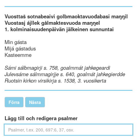
Vuosttaš sotnabeaivi golbmaoktavuođabasi maŋŋil
Vuostasj ájllek gålmaktesvuoda maŋŋel
1. kolminaisuudenpäivän jälkeinen sunnuntai
Min gásta
Mijá gástadus
Kasteemme
Sámi sálbmagirji s. 758, goalmmát jahkegeardi
Julevsáme sálmmagirjje s. 640, goalmát jahkegierdde
Ruotsin kirkon virsikirja s. 1538, 3. vuosikerta
Förra
Nästa
Lägg till och redigera psalmer