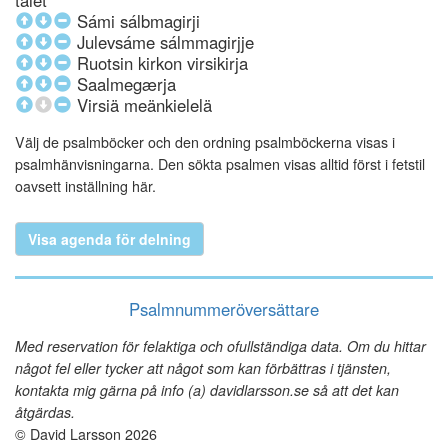
talet
Sámi sálbmagirji
Julevsáme sálmmagirjje
Ruotsin kirkon virsikirja
Saalmegærja
Virsiä meänkielelä
Välj de psalmböcker och den ordning psalmböckerna visas i
psalmhänvisningarna. Den sökta psalmen visas alltid först i fetstil
oavsett inställning här.
Visa agenda för delning
Psalmnummeröversättare
Med reservation för felaktiga och ofullständiga data. Om du hittar
något fel eller tycker att något som kan förbättras i tjänsten,
kontakta mig gärna på info (a) davidlarsson.se så att det kan
åtgärdas.
© David Larsson 2026