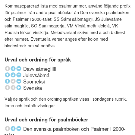
Kommaseparerad lista med psalmnummer, använd följande prefix
för psalmer från andra psalmböcker än Den svenska psalmboken
och Psalmer i 2000-talet: SS Sámi sálbmagirji, JS Julevsáme
sálmmagirjje, SG Saalmegærja, VM Virsiä meänkielelä, VK
Ruotsin kirkon virsikirja. Melodivariant skrivs med a och b direkt
efter numret. Eventuella verser anges efter kolon med
bindestreck om så behövs.
Urval och ordning för språk
Davvisámegillii
Julevsábmáj
Suomeksi
Svenska
Välj de språk och den ordning språken visas i söndagens rubrik,
tema och texthänvisningar.
Urval och ordning för psalmböcker
Den svenska psalmboken och Psalmer i 2000-