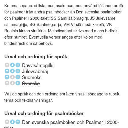
Kommaseparerad lista med psalmnummer, använd följande prefix
för psalmer från andra psalmböcker än Den svenska psalmboken
och Psalmer i 2000-talet: SS Sámi sálbmagirji, JS Julevsáme
sálmmagirjje, SG Saalmegærja, VM Virsiä meänkielelä, VK
Ruotsin kirkon virsikirja. Melodivariant skrivs med a och b direkt
efter numret. Eventuella verser anges efter kolon med
bindestreck om så behövs.
Urval och ordning för språk
Davvisámegillii
Julevsábmáj
Suomeksi
Svenska
Välj de språk och den ordning språken visas i söndagens rubrik,
tema och texthänvisningar.
Urval och ordning för psalmböcker
Den svenska psalmboken och Psalmer i 2000-