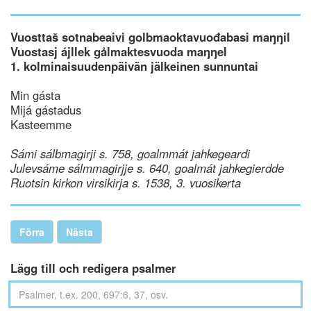
Vuosttaš sotnabeaivi golbmaoktavuođabasi maŋŋil
Vuostasj ájllek gålmaktesvuoda maŋŋel
1. kolminaisuudenpäivän jälkeinen sunnuntai
Min gásta
Mijá gástadus
Kasteemme
Sámi sálbmagirji s. 758, goalmmát jahkegeardi
Julevsáme sálmmagirjje s. 640, goalmát jahkegierdde
Ruotsin kirkon virsikirja s. 1538, 3. vuosikerta
Förra
Nästa
Lägg till och redigera psalmer