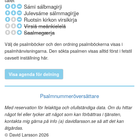
talet
Sámi sálbmagirji
Julevsáme sálmmagirjje
Ruotsin kirkon virsikirja
Virsiä meänkielelä
Saalmegærja
Välj de psalmböcker och den ordning psalmböckerna visas i
psalmhänvisningarna. Den sökta psalmen visas alltid först i fetstil
oavsett inställning här.
Visa agenda för delning
Psalmnummeröversättare
Med reservation för felaktiga och ofullständiga data. Om du hittar
något fel eller tycker att något som kan förbättras i tjänsten,
kontakta mig gärna på info (a) davidlarsson.se så att det kan
åtgärdas.
© David Larsson 2026