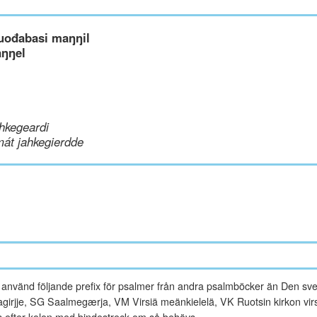
uođabasi maŋŋil
aŋŋel
hkegeardi
mát jahkegierdde
vänd följande prefix för psalmer från andra psalmböcker än Den sve
rjje, SG Saalmegærja, VM Virsiä meänkielelä, VK Ruotsin kirkon virsi