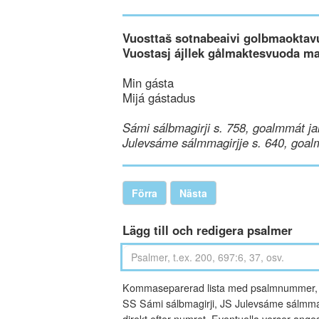
Vuosttaš sotnabeaivi golbmaoktav
Vuostasj ájllek gålmaktesvuoda m
Min gásta
Mijá gástadus
Sámi sálbmagirji s. 758, goalmmát ja
Julevsáme sálmmagirjje s. 640, goal
Förra
Nästa
Lägg till och redigera psalmer
Kommaseparerad lista med psalmnummer, an
SS Sámi sálbmagirji, JS Julevsáme sálmmagi