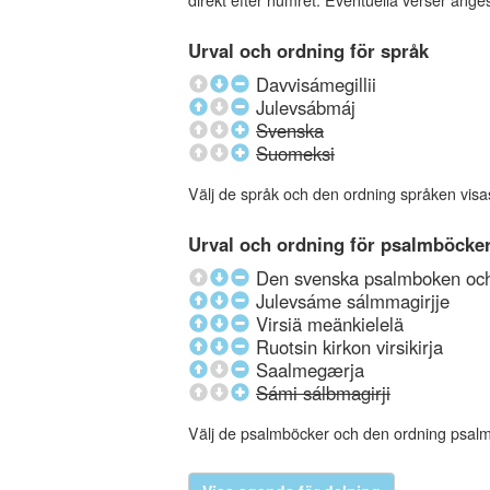
direkt efter numret. Eventuella verser ang
Urval och ordning för språk
Davvisámegillii
Julevsábmáj
Svenska
Suomeksi
Välj de språk och den ordning språken visa
Urval och ordning för psalmböcke
Den svenska psalmboken och 
Julevsáme sálmmagirjje
Virsiä meänkielelä
Ruotsin kirkon virsikirja
Saalmegærja
Sámi sálbmagirji
Välj de psalmböcker och den ordning psalmböc