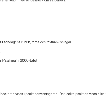
es efter kolon med bindestreck om så behövs.
s i söndagens rubrik, tema och texthänvisningar.
r
Psalmer i 2000-talet
kerna visas i psalmhänvisningarna. Den sökta psalmen visas alltid först