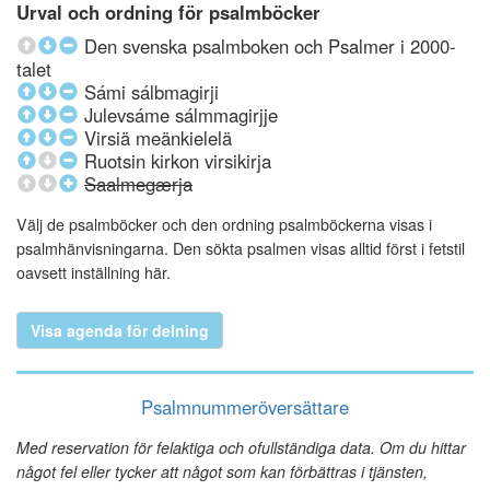
Urval och ordning för psalmböcker
Den svenska psalmboken och Psalmer i 2000-
talet
Sámi sálbmagirji
Julevsáme sálmmagirjje
Virsiä meänkielelä
Ruotsin kirkon virsikirja
Saalmegærja
Välj de psalmböcker och den ordning psalmböckerna visas i
psalmhänvisningarna. Den sökta psalmen visas alltid först i fetstil
oavsett inställning här.
Visa agenda för delning
Psalmnummeröversättare
Med reservation för felaktiga och ofullständiga data. Om du hittar
något fel eller tycker att något som kan förbättras i tjänsten,