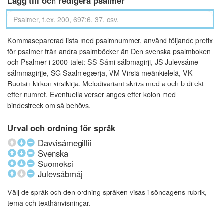
Lägg till och redigera psalmer
Kommaseparerad lista med psalmnummer, använd följande prefix
för psalmer från andra psalmböcker än Den svenska psalmboken
och Psalmer i 2000-talet: SS Sámi sálbmagirji, JS Julevsáme
sálmmagirjje, SG Saalmegærja, VM Virsiä meänkielelä, VK
Ruotsin kirkon virsikirja. Melodivariant skrivs med a och b direkt
efter numret. Eventuella verser anges efter kolon med
bindestreck om så behövs.
Urval och ordning för språk
Davvisámegillii
Svenska
Suomeksi
Julevsábmáj
Välj de språk och den ordning språken visas i söndagens rubrik,
tema och texthänvisningar.