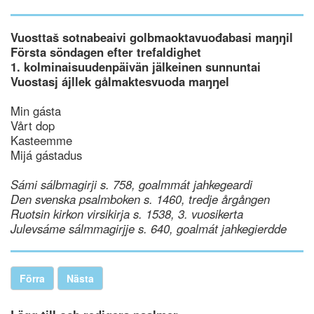
Vuosttaš sotnabeaivi golbmaoktavuođabasi maŋŋil
Första söndagen efter trefaldighet
1. kolminaisuudenpäivän jälkeinen sunnuntai
Vuostasj ájllek gålmaktesvuoda maŋŋel
Min gásta
Vårt dop
Kasteemme
Mijá gástadus
Sámi sálbmagirji s. 758, goalmmát jahkegeardi
Den svenska psalmboken s. 1460, tredje årgången
Ruotsin kirkon virsikirja s. 1538, 3. vuosikerta
Julevsáme sálmmagirjje s. 640, goalmát jahkegierdde
Förra
Nästa