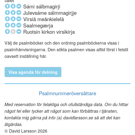
talet
Sámi sálbmagirji
Julevsáme sálmmagirjje
Virsiä meänkielelä
Saalmegærja
Ruotsin kirkon virsikirja
Välj de psalmböcker och den ordning psalmböckerna visas i
psalmhänvisningarna. Den sökta psalmen visas alltid först i fetstil
oavsett inställning här.
Visa agenda för delning
Psalmnummeröversättare
Med reservation för felaktiga och ofullständiga data. Om du hittar
något fel eller tycker att något som kan förbättras i tjänsten,
kontakta mig gärna på info (a) davidlarsson.se så att det kan
åtgärdas.
© David Larsson 2026