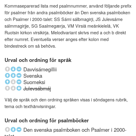
Kommaseparerad lista med psalmnummer, använd följande prefix
för psalmer från andra psalmböcker än Den svenska psalmboken
och Psalmer i 2000-talet: SS Sámi sálbmagirji, JS Julevsáme
sálmmagirjje, SG Saalmegærja, VM Virsiä meänkielelä, VK
Ruotsin kirkon virsikirja. Melodivariant skrivs med a och b direkt
efter numret. Eventuella verser anges efter kolon med
bindestreck om så behövs.
Urval och ordning för språk
Davvisámegillii
Svenska
Suomeksi
Julevsábmáj
Välj de språk och den ordning språken visas i söndagens rubrik,
tema och texthänvisningar.
Urval och ordning för psalmböcker
Den svenska psalmboken och Psalmer i 2000-