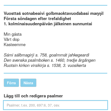
Vuosttaš sotnabeaivi golbmaoktavuođabasi maŋŋil
Första söndagen efter trefaldighet
1. kolminaisuudenpäivän jälkeinen sunnuntai
Min gásta
Vårt dop
Kasteemme
Sámi sálbmagirji s. 758, goalmmát jahkegeardi
Den svenska psalmboken s. 1460, tredje årgången
Ruotsin kirkon virsikirja s. 1538, 3. vuosikerta
Förra
Nästa
Lägg till och redigera psalmer