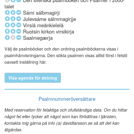
Den svenska psalmboken och Psalmer i 2000-
talet
Sámi sálbmagirji
Julevsáme sálmmagirjje
Virsiä meänkielelä
Ruotsin kirkon virsikirja
Saalmegærja
Välj de psalmböcker och den ordning psalmböckerna visas i
psalmhänvisningarna. Den sökta psalmen visas alltid först i fetstil
oavsett inställning här.
Visa agenda för delning
Psalmnummeröversättare
Med reservation för felaktiga och ofullständiga data. Om du hittar
något fel eller tycker att något som kan förbättras i tjänsten,
kontakta mig gärna på info (a) davidlarsson.se så att det kan
åtgärdas.