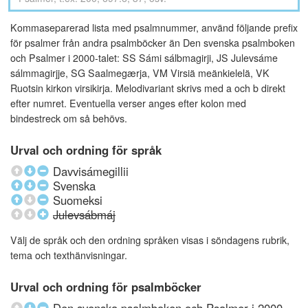
Kommaseparerad lista med psalmnummer, använd följande prefix
för psalmer från andra psalmböcker än Den svenska psalmboken
och Psalmer i 2000-talet: SS Sámi sálbmagirji, JS Julevsáme
sálmmagirjje, SG Saalmegærja, VM Virsiä meänkielelä, VK
Ruotsin kirkon virsikirja. Melodivariant skrivs med a och b direkt
efter numret. Eventuella verser anges efter kolon med
bindestreck om så behövs.
Urval och ordning för språk
Davvisámegillii
Svenska
Suomeksi
Julevsábmáj
Välj de språk och den ordning språken visas i söndagens rubrik,
tema och texthänvisningar.
Urval och ordning för psalmböcker