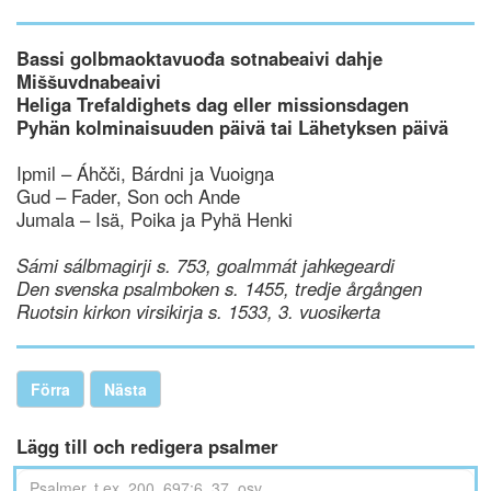
Bassi golbmaoktavuođa sotnabeaivi dahje
Miššuvdnabeaivi
Heliga Trefaldighets dag eller missionsdagen
Pyhän kolminaisuuden päivä tai Lähetyksen päivä
Ipmil – Áhčči, Bárdni ja Vuoigŋa
Gud – Fader, Son och Ande
Jumala – Isä, Poika ja Pyhä Henki
Sámi sálbmagirji s. 753, goalmmát jahkegeardi
Den svenska psalmboken s. 1455, tredje årgången
Ruotsin kirkon virsikirja s. 1533, 3. vuosikerta
Förra
Nästa
Lägg till och redigera psalmer