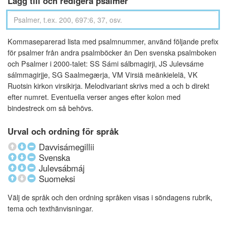
Lägg till och redigera psalmer
Kommaseparerad lista med psalmnummer, använd följande prefix
för psalmer från andra psalmböcker än Den svenska psalmboken
och Psalmer i 2000-talet: SS Sámi sálbmagirji, JS Julevsáme
sálmmagirjje, SG Saalmegærja, VM Virsiä meänkielelä, VK
Ruotsin kirkon virsikirja. Melodivariant skrivs med a och b direkt
efter numret. Eventuella verser anges efter kolon med
bindestreck om så behövs.
Urval och ordning för språk
Davvisámegillii
Svenska
Julevsábmáj
Suomeksi
Välj de språk och den ordning språken visas i söndagens rubrik,
tema och texthänvisningar.