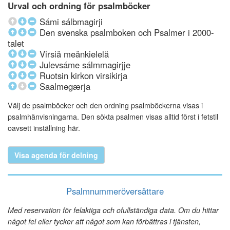
Urval och ordning för psalmböcker
Sámi sálbmagirji
Den svenska psalmboken och Psalmer i 2000-
talet
Virsiä meänkielelä
Julevsáme sálmmagirjje
Ruotsin kirkon virsikirja
Saalmegærja
Välj de psalmböcker och den ordning psalmböckerna visas i
psalmhänvisningarna. Den sökta psalmen visas alltid först i fetstil
oavsett inställning här.
Visa agenda för delning
Psalmnummeröversättare
Med reservation för felaktiga och ofullständiga data. Om du hittar
något fel eller tycker att något som kan förbättras i tjänsten,