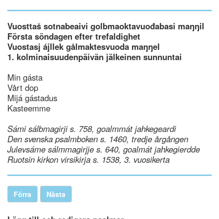
Vuosttaš sotnabeaivi golbmaoktavuođabasi maŋŋil
Första söndagen efter trefaldighet
Vuostasj ájllek gålmaktesvuoda maŋŋel
1. kolminaisuudenpäivän jälkeinen sunnuntai
Min gásta
Vårt dop
Mijá gástadus
Kasteemme
Sámi sálbmagirji s. 758, goalmmát jahkegeardi
Den svenska psalmboken s. 1460, tredje årgången
Julevsáme sálmmagirjje s. 640, goalmát jahkegierdde
Ruotsin kirkon virsikirja s. 1538, 3. vuosikerta
Förra
Nästa