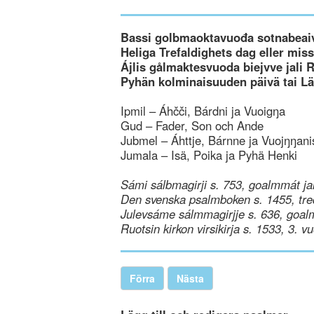
Bassi golbmaoktavuođa sotnabeaiv
Heliga Trefaldighets dag eller mi
Ájlis gålmaktesvuoda biejvve jali 
Pyhän kolminaisuuden päivä tai L
Ipmil – Áhčči, Bárdni ja Vuoigŋa
Gud – Fader, Son och Ande
Jubmel – Áhttje, Bárnne ja Vuojŋŋani
Jumala – Isä, Poika ja Pyhä Henki
Sámi sálbmagirji s. 753, goalmmát ja
Den svenska psalmboken s. 1455, tre
Julevsáme sálmmagirjje s. 636, goal
Ruotsin kirkon virsikirja s. 1533, 3. v
Förra
Nästa