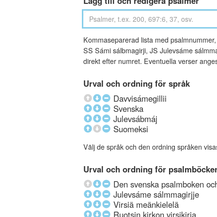
Lägg till och redigera psalmer
Kommaseparerad lista med psalmnummer, an
SS Sámi sálbmagirji, JS Julevsáme sálmmagi
direkt efter numret. Eventuella verser ang
Urval och ordning för språk
Davvisámegillii
Svenska
Julevsábmáj
Suomeksi
Välj de språk och den ordning språken visa
Urval och ordning för psalmböcke
Den svenska psalmboken och 
Julevsáme sálmmagirjje
Virsiä meänkielelä
Ruotsin kirkon virsikirja