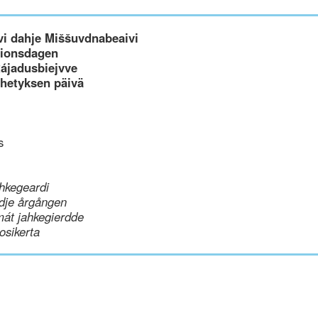
i dahje Miššuvdnabeaivi
ssionsdagen
Rájadusbiejvve
ähetyksen päivä
s
hkegeardi
dje årgången
mát jahkegierdde
uosikerta