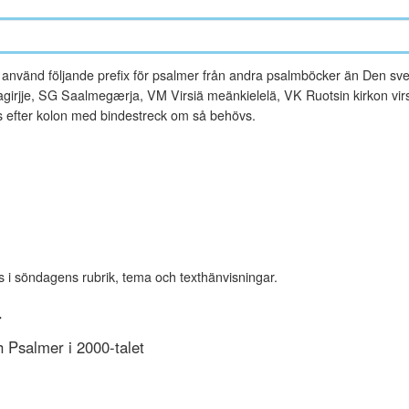
vänd följande prefix för psalmer från andra psalmböcker än Den sve
rjje, SG Saalmegærja, VM Virsiä meänkielelä, VK Ruotsin kirkon virsi
es efter kolon med bindestreck om så behövs.
s i söndagens rubrik, tema och texthänvisningar.
r
Psalmer i 2000-talet