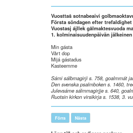
Vuosttaš sotnabeaivi golbmaoktav
Första söndagen efter trefaldighet
Vuostasj ájllek gålmaktesvuoda m
1. kolminaisuudenpäivän jälkeinen
Min gásta
Vårt dop
Mijá gástadus
Kasteemme
Sámi sálbmagirji s. 758, goalmmát ja
Den svenska psalmboken s. 1460, tre
Julevsáme sálmmagirjje s. 640, goal
Ruotsin kirkon virsikirja s. 1538, 3. v
Förra
Nästa