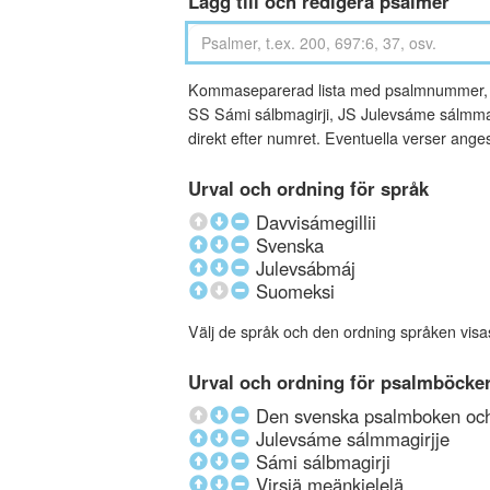
Lägg till och redigera psalmer
Kommaseparerad lista med psalmnummer, an
SS Sámi sálbmagirji, JS Julevsáme sálmmagi
direkt efter numret. Eventuella verser ang
Urval och ordning för språk
Davvisámegillii
Svenska
Julevsábmáj
Suomeksi
Välj de språk och den ordning språken visa
Urval och ordning för psalmböcke
Den svenska psalmboken och 
Julevsáme sálmmagirjje
Sámi sálbmagirji
Virsiä meänkielelä