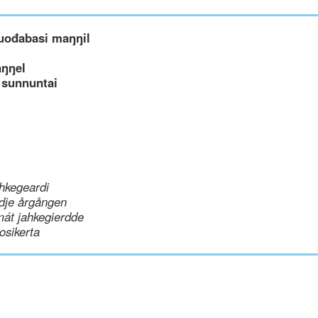
uođabasi maŋŋil
aŋŋel
 sunnuntai
hkegeardi
dje årgången
mát jahkegierdde
uosikerta