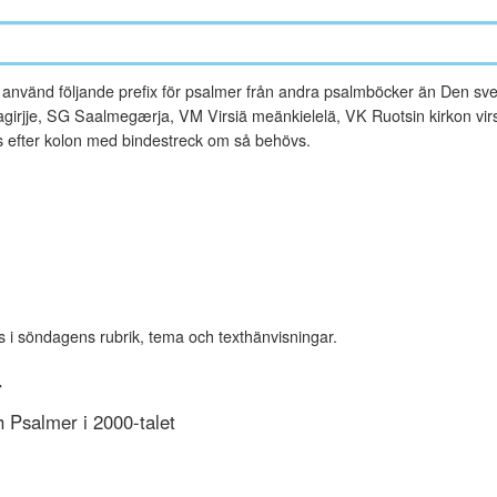
vänd följande prefix för psalmer från andra psalmböcker än Den sve
rjje, SG Saalmegærja, VM Virsiä meänkielelä, VK Ruotsin kirkon virsi
es efter kolon med bindestreck om så behövs.
s i söndagens rubrik, tema och texthänvisningar.
r
Psalmer i 2000-talet