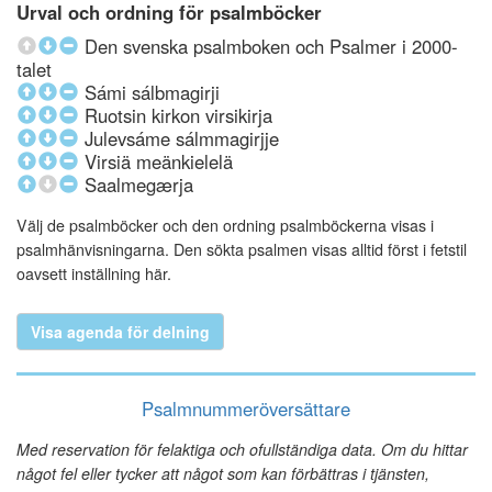
Urval och ordning för psalmböcker
Den svenska psalmboken och Psalmer i 2000-
talet
Sámi sálbmagirji
Ruotsin kirkon virsikirja
Julevsáme sálmmagirjje
Virsiä meänkielelä
Saalmegærja
Välj de psalmböcker och den ordning psalmböckerna visas i
psalmhänvisningarna. Den sökta psalmen visas alltid först i fetstil
oavsett inställning här.
Visa agenda för delning
Psalmnummeröversättare
Med reservation för felaktiga och ofullständiga data. Om du hittar
något fel eller tycker att något som kan förbättras i tjänsten,