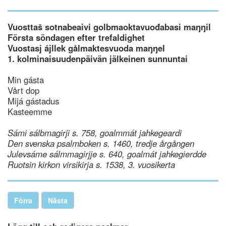
Vuosttaš sotnabeaivi golbmaoktavuođabasi maŋŋil
Första söndagen efter trefaldighet
Vuostasj ájllek gålmaktesvuoda maŋŋel
1. kolminaisuudenpäivän jälkeinen sunnuntai
Min gásta
Vårt dop
Mijá gástadus
Kasteemme
Sámi sálbmagirji s. 758, goalmmát jahkegeardi
Den svenska psalmboken s. 1460, tredje årgången
Julevsáme sálmmagirjje s. 640, goalmát jahkegierdde
Ruotsin kirkon virsikirja s. 1538, 3. vuosikerta
Förra
Nästa