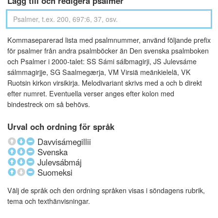
Lägg till och redigera psalmer
Kommaseparerad lista med psalmnummer, använd följande prefix
för psalmer från andra psalmböcker än Den svenska psalmboken
och Psalmer i 2000-talet: SS Sámi sálbmagirji, JS Julevsáme
sálmmagirjje, SG Saalmegærja, VM Virsiä meänkielelä, VK
Ruotsin kirkon virsikirja. Melodivariant skrivs med a och b direkt
efter numret. Eventuella verser anges efter kolon med
bindestreck om så behövs.
Urval och ordning för språk
Davvisámegillii
Svenska
Julevsábmáj
Suomeksi
Välj de språk och den ordning språken visas i söndagens rubrik,
tema och texthänvisningar.