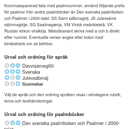
Kommaseparerad lista med psalmnummer, använd följande prefix
för psalmer från andra psalmböcker än Den svenska psalmboken
och Psalmer i 2000-talet: SS Sámi sálbmagirji, JS Julevsáme
sálmmagirjje, SG Saalmegærja, VM Virsiä meänkielelä, VK
Ruotsin kirkon virsikirja. Melodivariant skrivs med a och b direkt
efter numret. Eventuella verser anges efter kolon med
bindestreck om så behövs.
Urval och ordning för språk
Davvisámegillii
Svenska
Julevsábmáj
Suomeksi
Välj de språk och den ordning språken visas i söndagens rubrik,
tema och texthänvisningar.
Urval och ordning för psalmböcker
Den svenska psalmboken och Psalmer i 2000-