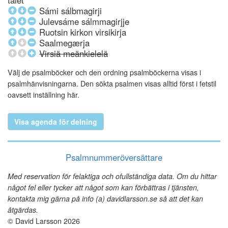
talet
Sámi sálbmagirji
Julevsáme sálmmagirjje
Ruotsin kirkon virsikirja
Saalmegærja
Virsiä meänkielelä
Välj de psalmböcker och den ordning psalmböckerna visas i
psalmhänvisningarna. Den sökta psalmen visas alltid först i fetstil
oavsett inställning här.
Visa agenda för delning
Psalmnummeröversättare
Med reservation för felaktiga och ofullständiga data. Om du hittar
något fel eller tycker att något som kan förbättras i tjänsten,
kontakta mig gärna på info (a) davidlarsson.se så att det kan
åtgärdas.
© David Larsson 2026