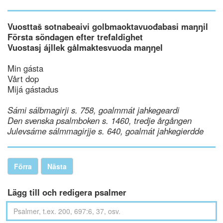
Vuosttaš sotnabeaivi golbmaoktavuođabasi maŋŋil
Första söndagen efter trefaldighet
Vuostasj ájllek gålmaktesvuoda maŋŋel
Min gásta
Vårt dop
Mijá gástadus
Sámi sálbmagirji s. 758, goalmmát jahkegeardi
Den svenska psalmboken s. 1460, tredje årgången
Julevsáme sálmmagirjje s. 640, goalmát jahkegierdde
Förra
Nästa
Lägg till och redigera psalmer