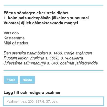
Första söndagen efter trefaldighet
1. kolminaisuudenpäivän jälkeinen sunnuntai
Vuostasj ájllek gålmaktesvuoda maŋŋel
Vårt dop
Kasteemme
Mijá gástadus
Den svenska psalmboken s. 1460, tredje årgången
Ruotsin kirkon virsikirja s. 1538, 3. vuosikerta
Julevsáme sálmmagirjje s. 640, goalmát jahkegierdde
Förra
Nästa
Lägg till och redigera psalmer