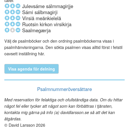
talet
Julevsáme sálmmagirjje
Sámi sálbmagirji
Virsiä meänkielelä
Ruotsin kirkon virsikirja
Saalmegærja
Välj de psalmböcker och den ordning psalmböckerna visas i
psalmhänvisningarna. Den sökta psalmen visas alltid först i fetstil
oavsett inställning här.
Visa agenda för delning
Psalmnummeröversättare
Med reservation för felaktiga och ofullständiga data. Om du hittar
något fel eller tycker att något som kan förbättras i tjänsten,
kontakta mig gärna på info (a) davidlarsson.se så att det kan
åtgärdas.
© David Larsson 2026