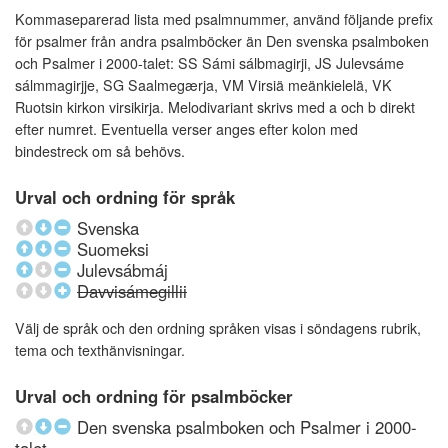
Kommaseparerad lista med psalmnummer, använd följande prefix
för psalmer från andra psalmböcker än Den svenska psalmboken
och Psalmer i 2000-talet: SS Sámi sálbmagirji, JS Julevsáme
sálmmagirjje, SG Saalmegærja, VM Virsiä meänkielelä, VK
Ruotsin kirkon virsikirja. Melodivariant skrivs med a och b direkt
efter numret. Eventuella verser anges efter kolon med
bindestreck om så behövs.
Urval och ordning för språk
Svenska
Suomeksi
Julevsábmáj
Davvisámegillii
Välj de språk och den ordning språken visas i söndagens rubrik,
tema och texthänvisningar.
Urval och ordning för psalmböcker
Den svenska psalmboken och Psalmer i 2000-