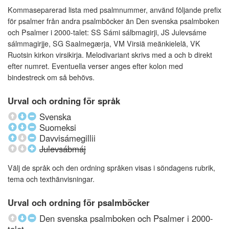
Kommaseparerad lista med psalmnummer, använd följande prefix
för psalmer från andra psalmböcker än Den svenska psalmboken
och Psalmer i 2000-talet: SS Sámi sálbmagirji, JS Julevsáme
sálmmagirjje, SG Saalmegærja, VM Virsiä meänkielelä, VK
Ruotsin kirkon virsikirja. Melodivariant skrivs med a och b direkt
efter numret. Eventuella verser anges efter kolon med
bindestreck om så behövs.
Urval och ordning för språk
Svenska
Suomeksi
Davvisámegillii
Julevsábmáj
Välj de språk och den ordning språken visas i söndagens rubrik,
tema och texthänvisningar.
Urval och ordning för psalmböcker
Den svenska psalmboken och Psalmer i 2000-