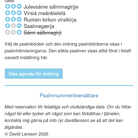
talet
Julevsáme sálmmagirjje
Virsiä meänkielelä
Ruotsin kirkon virsikirja
Saalmegærja
Sámi sálbmagirji
Välj de psalmböcker och den ordning psalmböckerna visas i
psalmhänvisningarna. Den sökta psalmen visas alltid först i fetstil
oavsett inställning här.
Visa agenda för delning
Psalmnummeröversättare
Med reservation för felaktiga och ofullständiga data. Om du hittar
något fel eller tycker att något som kan förbättras i tjänsten,
kontakta mig gärna på info (a) davidlarsson.se så att det kan
åtgärdas.
© David Larsson 2026