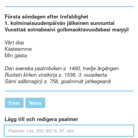
Första söndagen efter trefaldighet
1. kolminaisuudenpäivän jälkeinen sunnuntai
Vuosttaš sotnabeaivi golbmaoktavuođabasi maŋŋil
Vårt dop
Kasteemme
Min gásta
Den svenska psalmboken s. 1460, tredje årgången
Ruotsin kirkon virsikirja s. 1538, 3. vuosikerta
Sámi sálbmagirji s. 758, goalmmát jahkegeardi
Förra
Nästa
Lägg till och redigera psalmer