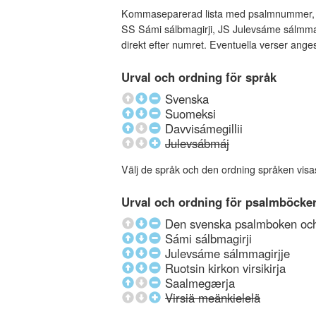
Kommaseparerad lista med psalmnummer, an
SS Sámi sálbmagirji, JS Julevsáme sálmmagi
direkt efter numret. Eventuella verser ang
Urval och ordning för språk
Svenska
Suomeksi
Davvisámegillii
Julevsábmáj
Välj de språk och den ordning språken visa
Urval och ordning för psalmböcke
Den svenska psalmboken och 
Sámi sálbmagirji
Julevsáme sálmmagirjje
Ruotsin kirkon virsikirja
Saalmegærja
Virsiä meänkielelä