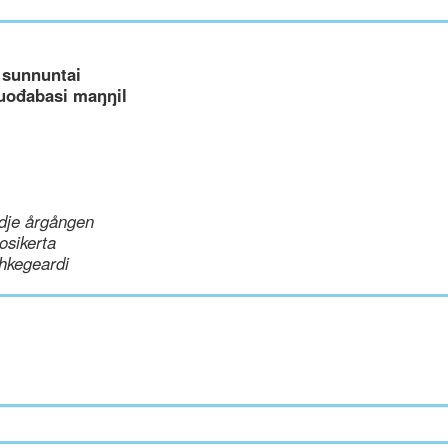
 sunnuntai
uođabasi maŋŋil
dje årgången
uosikerta
hkegeardi