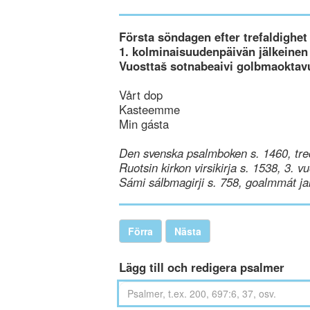
Första söndagen efter trefaldighet
1. kolminaisuudenpäivän jälkeinen
Vuosttaš sotnabeaivi golbmaoktav
Vårt dop
Kasteemme
Min gásta
Den svenska psalmboken s. 1460, tre
Ruotsin kirkon virsikirja s. 1538, 3. v
Sámi sálbmagirji s. 758, goalmmát ja
Förra
Nästa
Lägg till och redigera psalmer