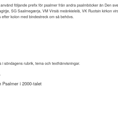
vänd följande prefix för psalmer från andra psalmböcker än Den sve
rjje, SG Saalmegærja, VM Virsiä meänkielelä, VK Ruotsin kirkon virsi
es efter kolon med bindestreck om så behövs.
s i söndagens rubrik, tema och texthänvisningar.
r
Psalmer i 2000-talet