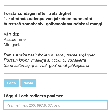
Första söndagen efter trefaldighet
1. kolminaisuudenpäivän jälkeinen sunnuntai
Vuosttaš sotnabeaivi golbmaoktavuođabasi maŋŋil
Vårt dop
Kasteemme
Min gásta
Den svenska psalmboken s. 1460, tredje årgången
Ruotsin kirkon virsikirja s. 1538, 3. vuosikerta
Sámi sálbmagirji s. 758, goalmmát jahkegeardi
Förra
Nästa
Lägg till och redigera psalmer