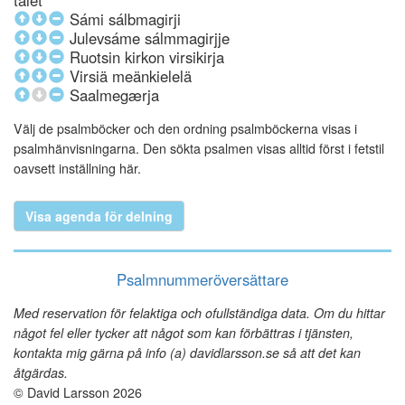
talet
Sámi sálbmagirji
Julevsáme sálmmagirjje
Ruotsin kirkon virsikirja
Virsiä meänkielelä
Saalmegærja
Välj de psalmböcker och den ordning psalmböckerna visas i
psalmhänvisningarna. Den sökta psalmen visas alltid först i fetstil
oavsett inställning här.
Visa agenda för delning
Psalmnummeröversättare
Med reservation för felaktiga och ofullständiga data. Om du hittar
något fel eller tycker att något som kan förbättras i tjänsten,
kontakta mig gärna på info (a) davidlarsson.se så att det kan
åtgärdas.
© David Larsson 2026