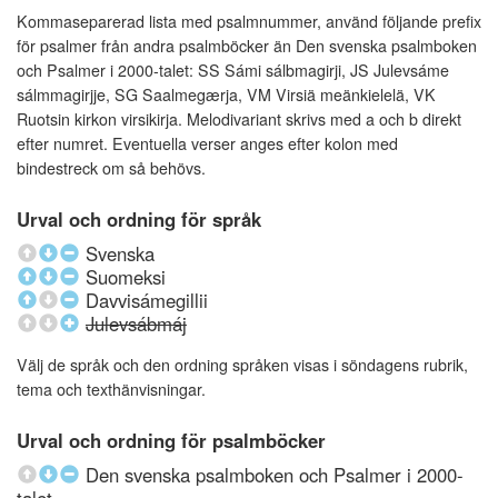
Kommaseparerad lista med psalmnummer, använd följande prefix
för psalmer från andra psalmböcker än Den svenska psalmboken
och Psalmer i 2000-talet: SS Sámi sálbmagirji, JS Julevsáme
sálmmagirjje, SG Saalmegærja, VM Virsiä meänkielelä, VK
Ruotsin kirkon virsikirja. Melodivariant skrivs med a och b direkt
efter numret. Eventuella verser anges efter kolon med
bindestreck om så behövs.
Urval och ordning för språk
Svenska
Suomeksi
Davvisámegillii
Julevsábmáj
Välj de språk och den ordning språken visas i söndagens rubrik,
tema och texthänvisningar.
Urval och ordning för psalmböcker
Den svenska psalmboken och Psalmer i 2000-