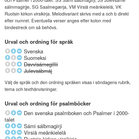
och Psalmer i 2000-talet: SS Sámi sálbmagirji, JS Julevsáme
sálmmagirjje, SG Saalmegærja, VM Virsiä meänkielelä, VK
Ruotsin kirkon virsikirja. Melodivariant skrivs med a och b direkt
efter numret. Eventuella verser anges efter kolon med
bindestreck om så behövs.
Urval och ordning för språk
Svenska
Suomeksi
Davvisámegillii
Julevsábmáj
Välj de språk och den ordning språken visas i söndagens rubrik,
tema och texthänvisningar.
Urval och ordning för psalmböcker
Den svenska psalmboken och Psalmer i 2000-
talet
Sámi sálbmagirji
Virsiä meänkielelä