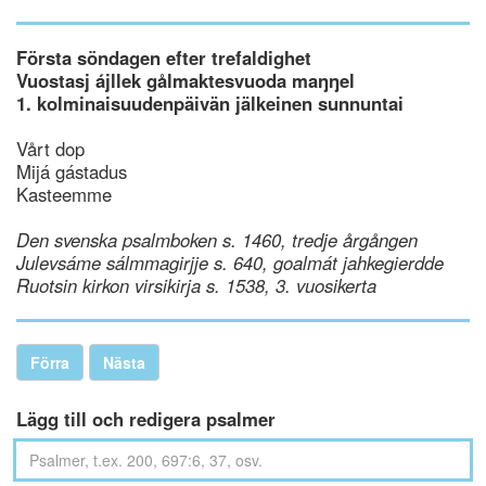
Första söndagen efter trefaldighet
Vuostasj ájllek gålmaktesvuoda maŋŋel
1. kolminaisuudenpäivän jälkeinen sunnuntai
Vårt dop
Mijá gástadus
Kasteemme
Den svenska psalmboken s. 1460, tredje årgången
Julevsáme sálmmagirjje s. 640, goalmát jahkegierdde
Ruotsin kirkon virsikirja s. 1538, 3. vuosikerta
Förra
Nästa
Lägg till och redigera psalmer