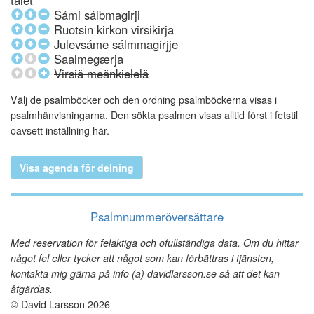
talet
Sámi sálbmagirji
Ruotsin kirkon virsikirja
Julevsáme sálmmagirjje
Saalmegærja
Virsiä meänkielelä
Välj de psalmböcker och den ordning psalmböckerna visas i
psalmhänvisningarna. Den sökta psalmen visas alltid först i fetstil
oavsett inställning här.
Visa agenda för delning
Psalmnummeröversättare
Med reservation för felaktiga och ofullständiga data. Om du hittar
något fel eller tycker att något som kan förbättras i tjänsten,
kontakta mig gärna på info (a) davidlarsson.se så att det kan
åtgärdas.
© David Larsson 2026