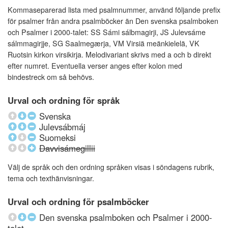
Kommaseparerad lista med psalmnummer, använd följande prefix
för psalmer från andra psalmböcker än Den svenska psalmboken
och Psalmer i 2000-talet: SS Sámi sálbmagirji, JS Julevsáme
sálmmagirjje, SG Saalmegærja, VM Virsiä meänkielelä, VK
Ruotsin kirkon virsikirja. Melodivariant skrivs med a och b direkt
efter numret. Eventuella verser anges efter kolon med
bindestreck om så behövs.
Urval och ordning för språk
Svenska
Julevsábmáj
Suomeksi
Davvisámegillii
Välj de språk och den ordning språken visas i söndagens rubrik,
tema och texthänvisningar.
Urval och ordning för psalmböcker
Den svenska psalmboken och Psalmer i 2000-