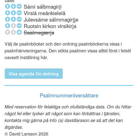
talet
Sámi sálbmagirji
Virsiä meänkielelä
Julevsáme sálmmagirjje
Ruotsin kirkon virsikirja
Saalmegærja
Välj de psalmböcker och den ordning psalmböckerna visas i
psalmhänvisningarna. Den sökta psalmen visas alltid först i fetstil
oavsett inställning här.
Visa agenda för delning
Psalmnummeröversättare
Med reservation för felaktiga och ofullständiga data. Om du hittar
något fel eller tycker att något som kan förbättras i tjänsten,
kontakta mig gärna på info (a) davidlarsson.se så att det kan
åtgärdas.
© David Larsson 2026