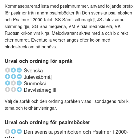
Kommaseparerad lista med psalmnummer, använd följande prefix
för psalmer från andra psalmböcker än Den svenska psalmboken
och Psalmer i 2000-talet: SS Sámi sálbmagirji, JS Julevsáme
sálmmagirjje, SG Saalmegærja, VM Virsiä meänkielelä, VK
Ruotsin kirkon virsikirja. Melodivariant skrivs med a och b direkt
efter numret. Eventuella verser anges efter kolon med
bindestreck om så behövs.
Urval och ordning för språk
Svenska
Julevsábmáj
Suomeksi
Davvisámegillii
Välj de språk och den ordning språken visas i söndagens rubrik,
tema och texthänvisningar.
Urval och ordning för psalmböcker
Den svenska psalmboken och Psalmer i 2000-