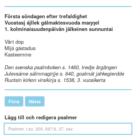
Första söndagen efter trefaldighet
Vuostasj ájllek gålmaktesvuoda maŋŋel
1. kolminaisuudenpäivän jälkeinen sunnuntai
Vårt dop
Mijá gástadus
Kasteemme
Den svenska psalmboken s. 1460, tredje årgången
Julevsáme sálmmagirjje s. 640, goalmát jahkegierdde
Ruotsin kirkon virsikirja s. 1538, 3. vuosikerta
Förra
Nästa
Lägg till och redigera psalmer