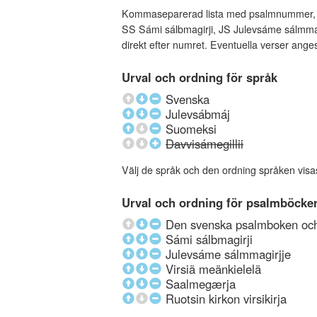
Kommaseparerad lista med psalmnummer, an
SS Sámi sálbmagirji, JS Julevsáme sálmmagi
direkt efter numret. Eventuella verser ang
Urval och ordning för språk
Svenska
Julevsábmáj
Suomeksi
Davvisámegillii
Välj de språk och den ordning språken visa
Urval och ordning för psalmböcke
Den svenska psalmboken och 
Sámi sálbmagirji
Julevsáme sálmmagirjje
Virsiä meänkielelä
Saalmegærja
Ruotsin kirkon virsikirja