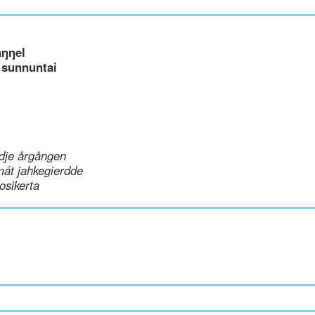
aŋŋel
 sunnuntai
dje årgången
mát jahkegierdde
uosikerta