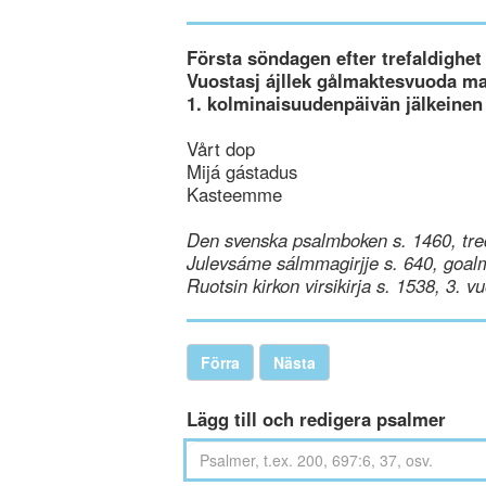
Första söndagen efter trefaldighet
Vuostasj ájllek gålmaktesvuoda m
1. kolminaisuudenpäivän jälkeinen
Vårt dop
Mijá gástadus
Kasteemme
Den svenska psalmboken s. 1460, tre
Julevsáme sálmmagirjje s. 640, goal
Ruotsin kirkon virsikirja s. 1538, 3. v
Förra
Nästa
Lägg till och redigera psalmer