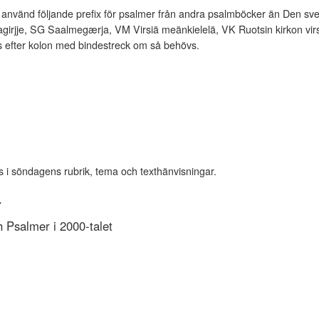
vänd följande prefix för psalmer från andra psalmböcker än Den sve
rjje, SG Saalmegærja, VM Virsiä meänkielelä, VK Ruotsin kirkon virsi
es efter kolon med bindestreck om så behövs.
s i söndagens rubrik, tema och texthänvisningar.
r
Psalmer i 2000-talet