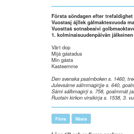
Första söndagen efter trefaldighet
Vuostasj ájllek gålmaktesvuoda m
Vuosttaš sotnabeaivi golbmaoktav
1. kolminaisuudenpäivän jälkeinen
Vårt dop
Mijá gástadus
Min gásta
Kasteemme
Den svenska psalmboken s. 1460, tre
Julevsáme sálmmagirjje s. 640, goal
Sámi sálbmagirji s. 758, goalmmát ja
Ruotsin kirkon virsikirja s. 1538, 3. v
Förra
Nästa