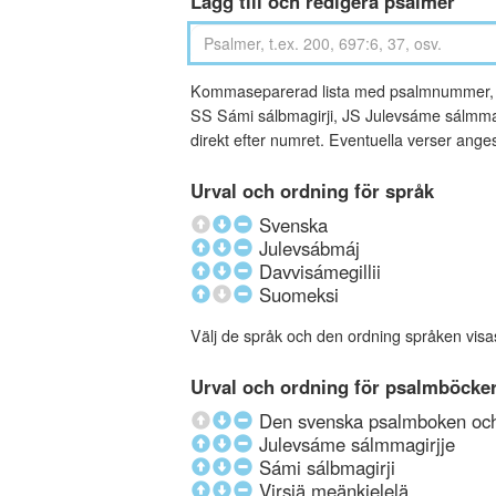
Lägg till och redigera psalmer
Kommaseparerad lista med psalmnummer, an
SS Sámi sálbmagirji, JS Julevsáme sálmmagi
direkt efter numret. Eventuella verser ang
Urval och ordning för språk
Svenska
Julevsábmáj
Davvisámegillii
Suomeksi
Välj de språk och den ordning språken visa
Urval och ordning för psalmböcke
Den svenska psalmboken och 
Julevsáme sálmmagirjje
Sámi sálbmagirji
Virsiä meänkielelä