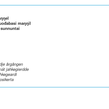
aŋŋel
uođabasi maŋŋil
 sunnuntai
dje årgången
mát jahkegierdde
hkegeardi
uosikerta