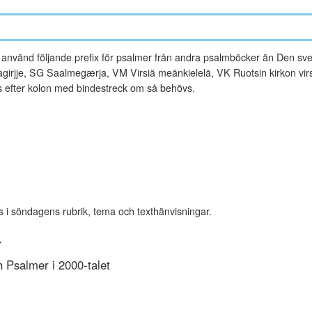
vänd följande prefix för psalmer från andra psalmböcker än Den sve
rjje, SG Saalmegærja, VM Virsiä meänkielelä, VK Ruotsin kirkon virsi
es efter kolon med bindestreck om så behövs.
s i söndagens rubrik, tema och texthänvisningar.
r
Psalmer i 2000-talet