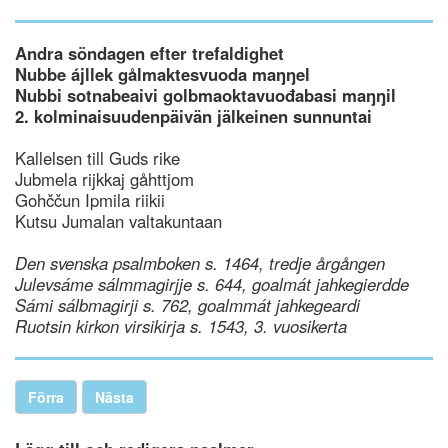
Andra söndagen efter trefaldighet
Nubbe ájllek gålmaktesvuoda maŋŋel
Nubbi sotnabeaivi golbmaoktavuođabasi maŋŋil
2. kolminaisuudenpäivän jälkeinen sunnuntai
Kallelsen till Guds rike
Jubmela rijkkaj gåhttjom
Gohččun Ipmila riikii
Kutsu Jumalan valtakuntaan
Den svenska psalmboken s. 1464, tredje årgången
Julevsáme sálmmagirjje s. 644, goalmát jahkegierdde
Sámi sálbmagirji s. 762, goalmmát jahkegeardi
Ruotsin kirkon virsikirja s. 1543, 3. vuosikerta
Förra
Nästa