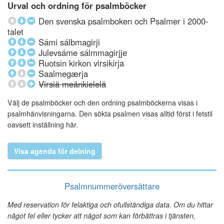
Urval och ordning för psalmböcker
Den svenska psalmboken och Psalmer i 2000-
talet
Sámi sálbmagirji
Julevsáme sálmmagirjje
Ruotsin kirkon virsikirja
Saalmegærja
Virsiä meänkielelä
Välj de psalmböcker och den ordning psalmböckerna visas i
psalmhänvisningarna. Den sökta psalmen visas alltid först i fetstil
oavsett inställning här.
Visa agenda för delning
Psalmnummeröversättare
Med reservation för felaktiga och ofullständiga data. Om du hittar
något fel eller tycker att något som kan förbättras i tjänsten,