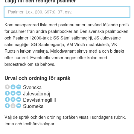
Lägg till och redigera psalmer
Kommaseparerad lista med psalmnummer, använd följande prefix
för psalmer från andra psalmböcker än Den svenska psalmboken
och Psalmer i 2000-talet: SS Sámi sálbmagirji, JS Julevsáme
sálmmagirjje, SG Saalmegærja, VM Virsiä meänkielelä, VK
Ruotsin kirkon virsikirja. Melodivariant skrivs med a och b direkt
efter numret. Eventuella verser anges efter kolon med
bindestreck om så behövs.
Urval och ordning för språk
Svenska
Julevsábmáj
Davvisámegillii
Suomeksi
Välj de språk och den ordning språken visas i söndagens rubrik,
tema och texthänvisningar.