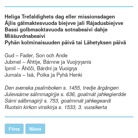
Heliga Trefaldighets dag eller missionsdagen
Ájlis gålmaktesvuoda biejvve jali Rájadusbiejvve
Bassi golbmaoktavuođa sotnabeaivi dahje
Miššuvdnabeaivi
Pyhän kolminaisuuden päivä tai Lähetyksen päivä
Gud – Fader, Son och Ande
Jubmel – Áhttje, Bárnne ja Vuojŋŋanis
Ipmil – Áhčči, Bárdni ja Vuoigŋa
Jumala – Isä, Poika ja Pyhä Henki
Den svenska psalmboken s. 1455, tredje årgången
Julevsáme sálmmagirjje s. 636, goalmát jahkegierdde
Sámi sálbmagirji s. 753, goalmmát jahkegeardi
Ruotsin kirkon virsikirja s. 1533, 3. vuosikerta
Förra
Nästa