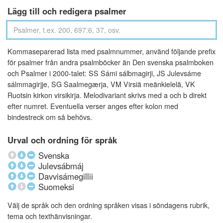
Lägg till och redigera psalmer
Kommaseparerad lista med psalmnummer, använd följande prefix
för psalmer från andra psalmböcker än Den svenska psalmboken
och Psalmer i 2000-talet: SS Sámi sálbmagirji, JS Julevsáme
sálmmagirjje, SG Saalmegærja, VM Virsiä meänkielelä, VK
Ruotsin kirkon virsikirja. Melodivariant skrivs med a och b direkt
efter numret. Eventuella verser anges efter kolon med
bindestreck om så behövs.
Urval och ordning för språk
Svenska
Julevsábmáj
Davvisámegillii
Suomeksi
Välj de språk och den ordning språken visas i söndagens rubrik,
tema och texthänvisningar.