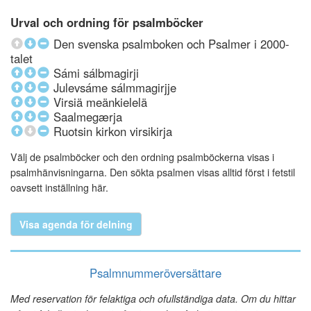
Urval och ordning för psalmböcker
Den svenska psalmboken och Psalmer i 2000-
talet
Sámi sálbmagirji
Julevsáme sálmmagirjje
Virsiä meänkielelä
Saalmegærja
Ruotsin kirkon virsikirja
Välj de psalmböcker och den ordning psalmböckerna visas i
psalmhänvisningarna. Den sökta psalmen visas alltid först i fetstil
oavsett inställning här.
Visa agenda för delning
Psalmnummeröversättare
Med reservation för felaktiga och ofullständiga data. Om du hittar