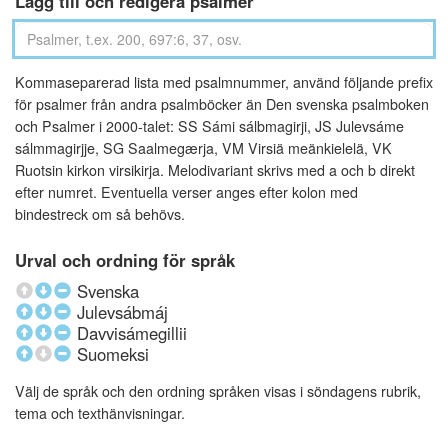
Lägg till och redigera psalmer
Kommaseparerad lista med psalmnummer, använd följande prefix
för psalmer från andra psalmböcker än Den svenska psalmboken
och Psalmer i 2000-talet: SS Sámi sálbmagirji, JS Julevsáme
sálmmagirjje, SG Saalmegærja, VM Virsiä meänkielelä, VK
Ruotsin kirkon virsikirja. Melodivariant skrivs med a och b direkt
efter numret. Eventuella verser anges efter kolon med
bindestreck om så behövs.
Urval och ordning för språk
Svenska
Julevsábmáj
Davvisámegillii
Suomeksi
Välj de språk och den ordning språken visas i söndagens rubrik,
tema och texthänvisningar.