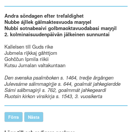
Andra söndagen efter trefaldighet
Nubbe ájllek gålmaktesvuoda maŋŋel
Nubbi sotnabeaivi golbmaoktavuođabasi maŋŋil
2. kolminaisuudenpäivän jälkeinen sunnuntai
Kallelsen till Guds rike
Jubmela rijkkaj gåhttjom
Gohččun Ipmila riikii
Kutsu Jumalan valtakuntaan
Den svenska psalmboken s. 1464, tredje årgången
Julevsáme sálmmagirjje s. 644, goalmát jahkegierdde
Sámi sálbmagirji s. 762, goalmmát jahkegeardi
Ruotsin kirkon virsikirja s. 1543, 3. vuosikerta
Förra
Nästa