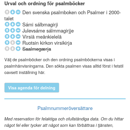
Urval och ordning för psalmböcker
Den svenska psalmboken och Psalmer i 2000-
talet
Sámi sálbmagirji
Julevsáme sálmmagirjje
Virsiä meänkielelä
Ruotsin kirkon virsikirja
Saalmegærja
Välj de psalmböcker och den ordning psalmböckerna visas i
psalmhänvisningarna. Den sökta psalmen visas alltid först i fetstil
oavsett inställning här.
Visa agenda för delning
Psalmnummeröversättare
Med reservation för felaktiga och ofullständiga data. Om du hittar
något fel eller tycker att något som kan förbättras i tjänsten,