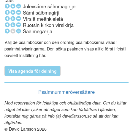
talet
Julevsáme sálmmagirjje
Sámi sálbmagirji
Virsiä meänkielelä
Ruotsin kirkon virsikirja
Saalmegærja
Välj de psalmböcker och den ordning psalmböckerna visas i
psalmhänvisningarna. Den sökta psalmen visas alltid först i fetstil
oavsett inställning här.
Visa agenda för delning
Psalmnummeröversättare
Med reservation för felaktiga och ofullständiga data. Om du hittar
något fel eller tycker att något som kan förbättras i tjänsten,
kontakta mig gärna på info (a) davidlarsson.se så att det kan
åtgärdas.
© David Larsson 2026