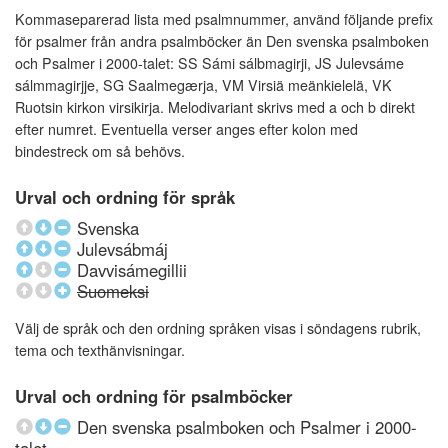
Kommaseparerad lista med psalmnummer, använd följande prefix
för psalmer från andra psalmböcker än Den svenska psalmboken
och Psalmer i 2000-talet: SS Sámi sálbmagirji, JS Julevsáme
sálmmagirjje, SG Saalmegærja, VM Virsiä meänkielelä, VK
Ruotsin kirkon virsikirja. Melodivariant skrivs med a och b direkt
efter numret. Eventuella verser anges efter kolon med
bindestreck om så behövs.
Urval och ordning för språk
Svenska
Julevsábmáj
Davvisámegillii
Suomeksi
Välj de språk och den ordning språken visas i söndagens rubrik,
tema och texthänvisningar.
Urval och ordning för psalmböcker
Den svenska psalmboken och Psalmer i 2000-