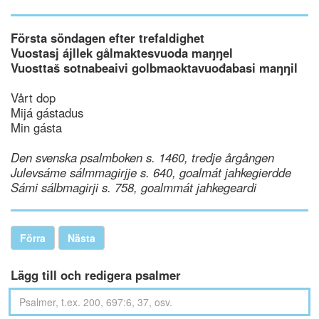
Första söndagen efter trefaldighet
Vuostasj ájllek gålmaktesvuoda maŋŋel
Vuosttaš sotnabeaivi golbmaoktavuođabasi maŋŋil
Vårt dop
Mijá gástadus
Min gásta
Den svenska psalmboken s. 1460, tredje årgången
Julevsáme sálmmagirjje s. 640, goalmát jahkegierdde
Sámi sálbmagirji s. 758, goalmmát jahkegeardi
Förra
Nästa
Lägg till och redigera psalmer