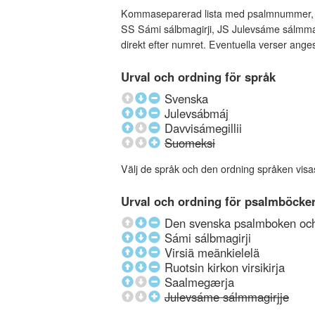
Kommaseparerad lista med psalmnummer, an
SS Sámi sálbmagirji, JS Julevsáme sálmmagi
direkt efter numret. Eventuella verser ang
Urval och ordning för språk
Svenska
Julevsábmáj
Davvisámegillii
Suomeksi
Välj de språk och den ordning språken visa
Urval och ordning för psalmböcke
Den svenska psalmboken och 
Sámi sálbmagirji
Virsiä meänkielelä
Ruotsin kirkon virsikirja
Saalmegærja
Julevsáme sálmmagirjje