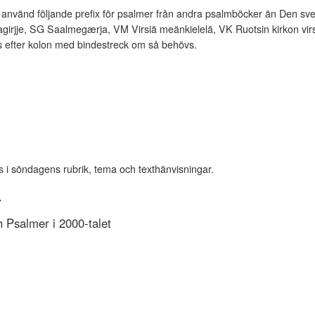
vänd följande prefix för psalmer från andra psalmböcker än Den sve
rjje, SG Saalmegærja, VM Virsiä meänkielelä, VK Ruotsin kirkon virsi
es efter kolon med bindestreck om så behövs.
s i söndagens rubrik, tema och texthänvisningar.
r
Psalmer i 2000-talet