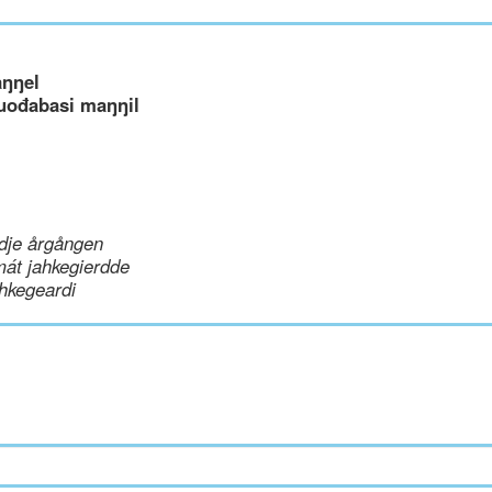
aŋŋel
uođabasi maŋŋil
dje årgången
mát jahkegierdde
hkegeardi