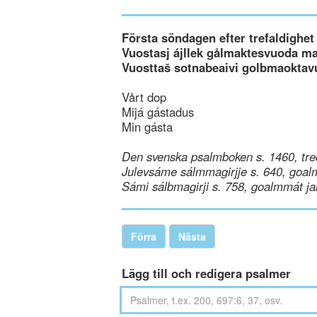
Första söndagen efter trefaldighet
Vuostasj ájllek gålmaktesvuoda m
Vuosttaš sotnabeaivi golbmaoktav
Vårt dop
Mijá gástadus
Min gásta
Den svenska psalmboken s. 1460, tre
Julevsáme sálmmagirjje s. 640, goal
Sámi sálbmagirji s. 758, goalmmát ja
Förra
Nästa
Lägg till och redigera psalmer