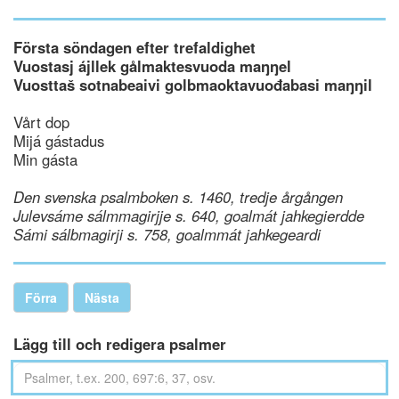
Första söndagen efter trefaldighet
Vuostasj ájllek gålmaktesvuoda maŋŋel
Vuosttaš sotnabeaivi golbmaoktavuođabasi maŋŋil
Vårt dop
Mijá gástadus
Min gásta
Den svenska psalmboken s. 1460, tredje årgången
Julevsáme sálmmagirjje s. 640, goalmát jahkegierdde
Sámi sálbmagirji s. 758, goalmmát jahkegeardi
Förra
Nästa
Lägg till och redigera psalmer