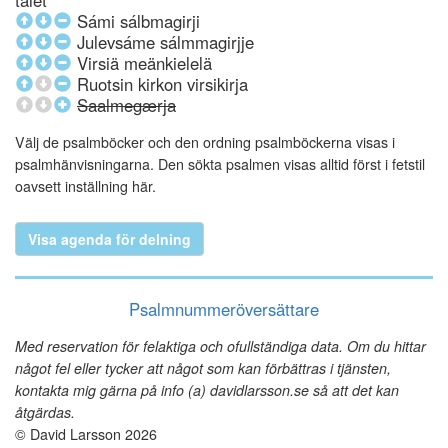
talet
Sámi sálbmagirji
Julevsáme sálmmagirjje
Virsiä meänkielelä
Ruotsin kirkon virsikirja
Saalmegærja
Välj de psalmböcker och den ordning psalmböckerna visas i
psalmhänvisningarna. Den sökta psalmen visas alltid först i fetstil
oavsett inställning här.
Visa agenda för delning
Psalmnummeröversättare
Med reservation för felaktiga och ofullständiga data. Om du hittar
något fel eller tycker att något som kan förbättras i tjänsten,
kontakta mig gärna på info (a) davidlarsson.se så att det kan
åtgärdas.
© David Larsson 2026