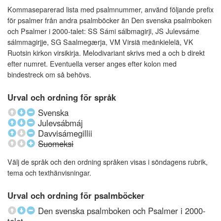
Kommaseparerad lista med psalmnummer, använd följande prefix
för psalmer från andra psalmböcker än Den svenska psalmboken
och Psalmer i 2000-talet: SS Sámi sálbmagirji, JS Julevsáme
sálmmagirjje, SG Saalmegærja, VM Virsiä meänkielelä, VK
Ruotsin kirkon virsikirja. Melodivariant skrivs med a och b direkt
efter numret. Eventuella verser anges efter kolon med
bindestreck om så behövs.
Urval och ordning för språk
Svenska
Julevsábmáj
Davvisámegillii
Suomeksi
Välj de språk och den ordning språken visas i söndagens rubrik,
tema och texthänvisningar.
Urval och ordning för psalmböcker
Den svenska psalmboken och Psalmer i 2000-