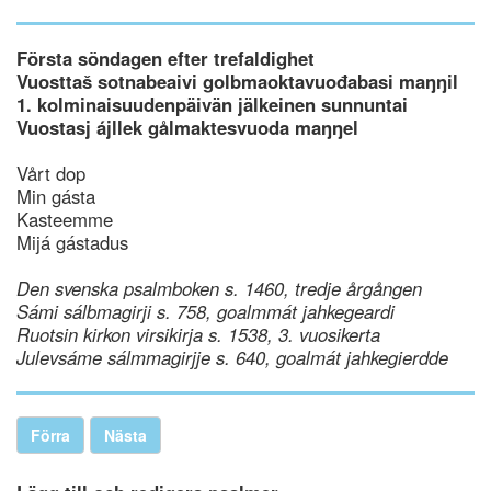
Första söndagen efter trefaldighet
Vuosttaš sotnabeaivi golbmaoktavuođabasi maŋŋil
1. kolminaisuudenpäivän jälkeinen sunnuntai
Vuostasj ájllek gålmaktesvuoda maŋŋel
Vårt dop
Min gásta
Kasteemme
Mijá gástadus
Den svenska psalmboken s. 1460, tredje årgången
Sámi sálbmagirji s. 758, goalmmát jahkegeardi
Ruotsin kirkon virsikirja s. 1538, 3. vuosikerta
Julevsáme sálmmagirjje s. 640, goalmát jahkegierdde
Förra
Nästa