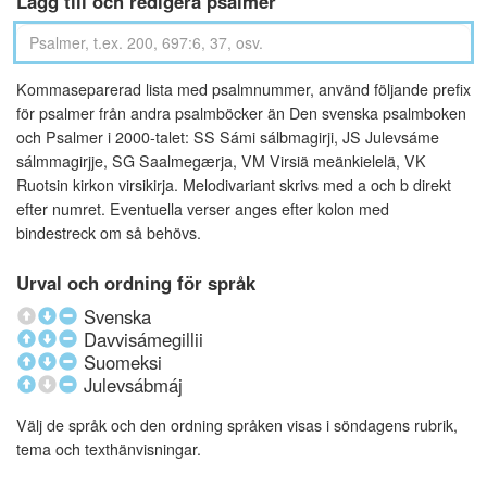
Lägg till och redigera psalmer
Kommaseparerad lista med psalmnummer, använd följande prefix
för psalmer från andra psalmböcker än Den svenska psalmboken
och Psalmer i 2000-talet: SS Sámi sálbmagirji, JS Julevsáme
sálmmagirjje, SG Saalmegærja, VM Virsiä meänkielelä, VK
Ruotsin kirkon virsikirja. Melodivariant skrivs med a och b direkt
efter numret. Eventuella verser anges efter kolon med
bindestreck om så behövs.
Urval och ordning för språk
Svenska
Davvisámegillii
Suomeksi
Julevsábmáj
Välj de språk och den ordning språken visas i söndagens rubrik,
tema och texthänvisningar.