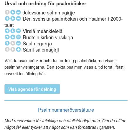
Urval och ordning för psalmböcker
Julevsáme sálmmagirjje
Den svenska psalmboken och Psalmer i 2000-
talet
Virsiä meänkielelä
Ruotsin kirkon virsikirja
Saalmegærja
Sámi sálbmagirji
Välj de psalmböcker och den ordning psalmböckerna visas i
psalmhänvisningarna. Den sökta psalmen visas alltid först i fetstil
oavsett inställning här.
Visa agenda för delning
Psalmnummeröversättare
Med reservation för felaktiga och ofullständiga data. Om du hittar
något fel eller tycker att något som kan förbättras i tjänsten,