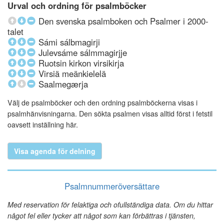
Urval och ordning för psalmböcker
Den svenska psalmboken och Psalmer i 2000-
talet
Sámi sálbmagirji
Julevsáme sálmmagirjje
Ruotsin kirkon virsikirja
Virsiä meänkielelä
Saalmegærja
Välj de psalmböcker och den ordning psalmböckerna visas i
psalmhänvisningarna. Den sökta psalmen visas alltid först i fetstil
oavsett inställning här.
Visa agenda för delning
Psalmnummeröversättare
Med reservation för felaktiga och ofullständiga data. Om du hittar
något fel eller tycker att något som kan förbättras i tjänsten,