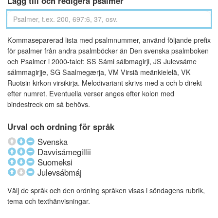
Lägg till och redigera psalmer
Kommaseparerad lista med psalmnummer, använd följande prefix
för psalmer från andra psalmböcker än Den svenska psalmboken
och Psalmer i 2000-talet: SS Sámi sálbmagirji, JS Julevsáme
sálmmagirjje, SG Saalmegærja, VM Virsiä meänkielelä, VK
Ruotsin kirkon virsikirja. Melodivariant skrivs med a och b direkt
efter numret. Eventuella verser anges efter kolon med
bindestreck om så behövs.
Urval och ordning för språk
Svenska
Davvisámegillii
Suomeksi
Julevsábmáj
Välj de språk och den ordning språken visas i söndagens rubrik,
tema och texthänvisningar.