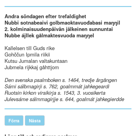
Andra söndagen efter trefaldighet
Nubbi sotnabeaivi golbmaoktavuođabasi maŋŋil
2. kolminaisuudenpäivän jälkeinen sunnuntai
Nubbe ájllek gålmaktesvuoda maŋŋel
Kallelsen till Guds rike
Gohččun Ipmila riikii
Kutsu Jumalan valtakuntaan
Jubmela rijkkaj gåhttjom
Den svenska psalmboken s. 1464, tredje årgången
Sámi sálbmagirji s. 762, goalmmát jahkegeardi
Ruotsin kirkon virsikirja s. 1543, 3. vuosikerta
Julevsáme sálmmagirjje s. 644, goalmát jahkegierdde
Förra
Nästa