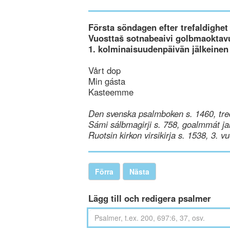
Första söndagen efter trefaldighet
Vuosttaš sotnabeaivi golbmaoktav
1. kolminaisuudenpäivän jälkeinen
Vårt dop
Min gásta
Kasteemme
Den svenska psalmboken s. 1460, tre
Sámi sálbmagirji s. 758, goalmmát ja
Ruotsin kirkon virsikirja s. 1538, 3. v
Förra
Nästa
Lägg till och redigera psalmer