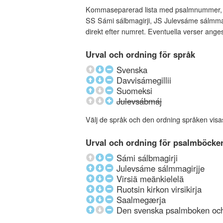
Kommaseparerad lista med psalmnummer, an
SS Sámi sálbmagirji, JS Julevsáme sálmmagi
direkt efter numret. Eventuella verser ang
Urval och ordning för språk
Svenska
Davvisámegillii
Suomeksi
Julevsábmáj
Välj de språk och den ordning språken visa
Urval och ordning för psalmböcke
Sámi sálbmagirji
Julevsáme sálmmagirjje
Virsiä meänkielelä
Ruotsin kirkon virsikirja
Saalmegærja
Den svenska psalmboken och 