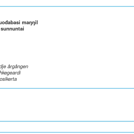
uođabasi maŋŋil
 sunnuntai
dje årgången
hkegeardi
uosikerta