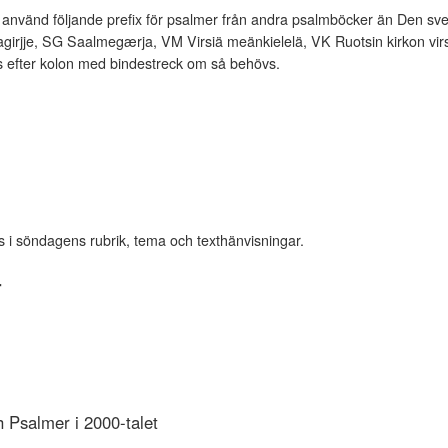
vänd följande prefix för psalmer från andra psalmböcker än Den sve
rjje, SG Saalmegærja, VM Virsiä meänkielelä, VK Ruotsin kirkon virsi
es efter kolon med bindestreck om så behövs.
s i söndagens rubrik, tema och texthänvisningar.
r
Psalmer i 2000-talet