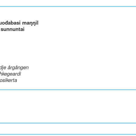
uođabasi maŋŋil
 sunnuntai
dje årgången
hkegeardi
uosikerta