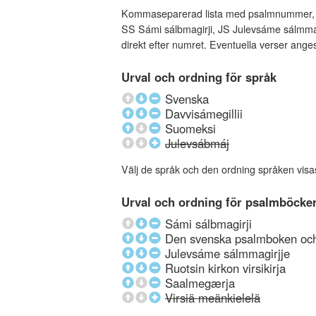
Kommaseparerad lista med psalmnummer, an
SS Sámi sálbmagirji, JS Julevsáme sálmmagi
direkt efter numret. Eventuella verser ang
Urval och ordning för språk
Svenska
Davvisámegillii
Suomeksi
Julevsábmáj
Välj de språk och den ordning språken visa
Urval och ordning för psalmböcke
Sámi sálbmagirji
Den svenska psalmboken och 
Julevsáme sálmmagirjje
Ruotsin kirkon virsikirja
Saalmegærja
Virsiä meänkielelä