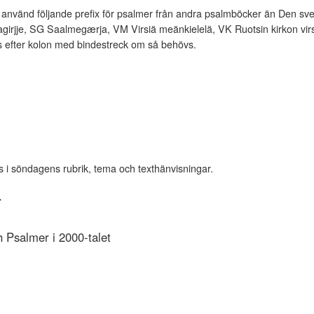
vänd följande prefix för psalmer från andra psalmböcker än Den sve
rjje, SG Saalmegærja, VM Virsiä meänkielelä, VK Ruotsin kirkon virsi
es efter kolon med bindestreck om så behövs.
s i söndagens rubrik, tema och texthänvisningar.
r
Psalmer i 2000-talet