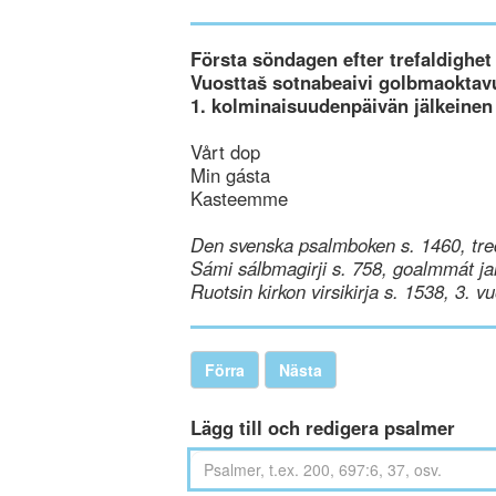
Första söndagen efter trefaldighet
Vuosttaš sotnabeaivi golbmaoktav
1. kolminaisuudenpäivän jälkeinen
Vårt dop
Min gásta
Kasteemme
Den svenska psalmboken s. 1460, tre
Sámi sálbmagirji s. 758, goalmmát ja
Ruotsin kirkon virsikirja s. 1538, 3. v
Förra
Nästa
Lägg till och redigera psalmer