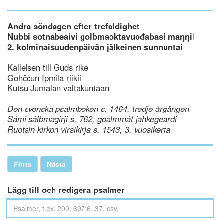
Andra söndagen efter trefaldighet
Nubbi sotnabeaivi golbmaoktavuođabasi maŋŋil
2. kolminaisuudenpäivän jälkeinen sunnuntai
Kallelsen till Guds rike
Gohččun Ipmila riikii
Kutsu Jumalan valtakuntaan
Den svenska psalmboken s. 1464, tredje årgången
Sámi sálbmagirji s. 762, goalmmát jahkegeardi
Ruotsin kirkon virsikirja s. 1543, 3. vuosikerta
Förra
Nästa
Lägg till och redigera psalmer