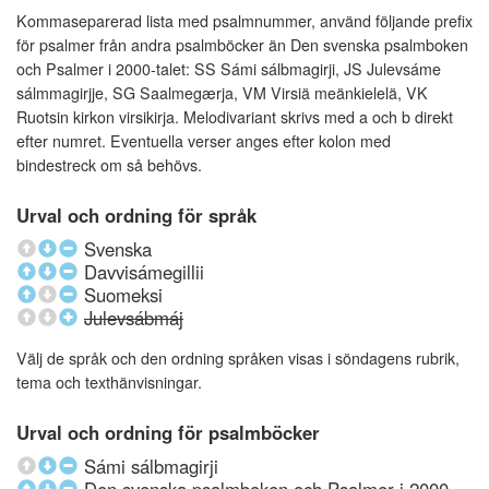
Kommaseparerad lista med psalmnummer, använd följande prefix
för psalmer från andra psalmböcker än Den svenska psalmboken
och Psalmer i 2000-talet: SS Sámi sálbmagirji, JS Julevsáme
sálmmagirjje, SG Saalmegærja, VM Virsiä meänkielelä, VK
Ruotsin kirkon virsikirja. Melodivariant skrivs med a och b direkt
efter numret. Eventuella verser anges efter kolon med
bindestreck om så behövs.
Urval och ordning för språk
Svenska
Davvisámegillii
Suomeksi
Julevsábmáj
Välj de språk och den ordning språken visas i söndagens rubrik,
tema och texthänvisningar.
Urval och ordning för psalmböcker
Sámi sálbmagirji