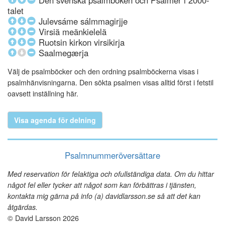
Den svenska psalmboken och Psalmer i 2000-
talet
Julevsáme sálmmagirjje
Virsiä meänkielelä
Ruotsin kirkon virsikirja
Saalmegærja
Välj de psalmböcker och den ordning psalmböckerna visas i
psalmhänvisningarna. Den sökta psalmen visas alltid först i fetstil
oavsett inställning här.
Visa agenda för delning
Psalmnummeröversättare
Med reservation för felaktiga och ofullständiga data. Om du hittar
något fel eller tycker att något som kan förbättras i tjänsten,
kontakta mig gärna på info (a) davidlarsson.se så att det kan
åtgärdas.
© David Larsson 2026