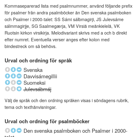
Kommaseparerad lista med psalmnummer, använd följande prefix
för psalmer från andra psalmböcker än Den svenska psalmboken
och Psalmer i 2000-talet: SS Sámi sálbmagirji, JS Julevsáme
sálmmagirjje, SG Saalmegærja, VM Virsiä meänkielelä, VK
Ruotsin kirkon virsikirja. Melodivariant skrivs med a och b direkt
efter numret. Eventuella verser anges efter kolon med
bindestreck om så behövs.
Urval och ordning för språk
Svenska
Davvisámegillii
Suomeksi
Julevsábmáj
Välj de språk och den ordning språken visas i söndagens rubrik,
tema och texthänvisningar.
Urval och ordning för psalmböcker
Den svenska psalmboken och Psalmer i 2000-