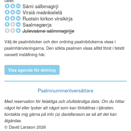
talet
Sámi sálbmagirji
Virsiä meänkielelä
Ruotsin kirkon virsikirja
Saalmegærja
Julevsáme sálmmagirjje
Välj de psalmböcker och den ordning psalmböckerna visas i
psalmhänvisningarna. Den sökta psalmen visas alltid först i fetstil
oavsett inställning här.
Visa agenda för delning
Psalmnummeröversättare
Med reservation för felaktiga och ofullständiga data. Om du hittar
något fel eller tycker att något som kan förbättras i tjänsten,
kontakta mig gärna på info (a) davidlarsson.se så att det kan
åtgärdas.
© David Larsson 2026