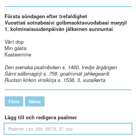
Första söndagen efter trefaldighet
Vuosttaš sotnabeaivi golbmaoktavuođabasi maŋŋil
1. kolminaisuudenpäivän jälkeinen sunnuntai
Vårt dop
Min gásta
Kasteemme
Den svenska psalmboken s. 1460, tredje årgången
Sámi sálbmagirji s. 758, goalmmát jahkegeardi
Ruotsin kirkon virsikirja s. 1538, 3. vuosikerta
Förra
Nästa
Lägg till och redigera psalmer