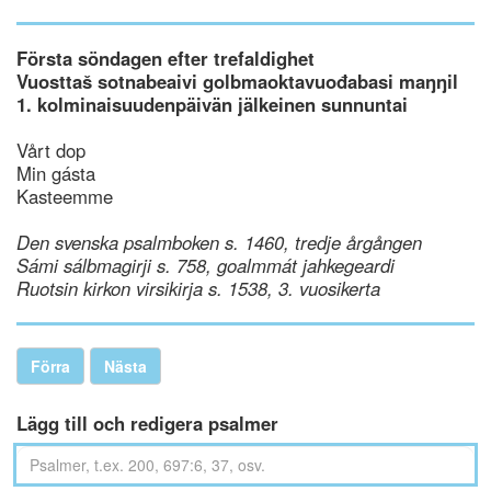
Första söndagen efter trefaldighet
Vuosttaš sotnabeaivi golbmaoktavuođabasi maŋŋil
1. kolminaisuudenpäivän jälkeinen sunnuntai
Vårt dop
Min gásta
Kasteemme
Den svenska psalmboken s. 1460, tredje årgången
Sámi sálbmagirji s. 758, goalmmát jahkegeardi
Ruotsin kirkon virsikirja s. 1538, 3. vuosikerta
Förra
Nästa
Lägg till och redigera psalmer