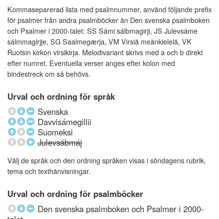
Kommaseparerad lista med psalmnummer, använd följande prefix
för psalmer från andra psalmböcker än Den svenska psalmboken
och Psalmer i 2000-talet: SS Sámi sálbmagirji, JS Julevsáme
sálmmagirjje, SG Saalmegærja, VM Virsiä meänkielelä, VK
Ruotsin kirkon virsikirja. Melodivariant skrivs med a och b direkt
efter numret. Eventuella verser anges efter kolon med
bindestreck om så behövs.
Urval och ordning för språk
Svenska
Davvisámegillii
Suomeksi
Julevsábmáj
Välj de språk och den ordning språken visas i söndagens rubrik,
tema och texthänvisningar.
Urval och ordning för psalmböcker
Den svenska psalmboken och Psalmer i 2000-