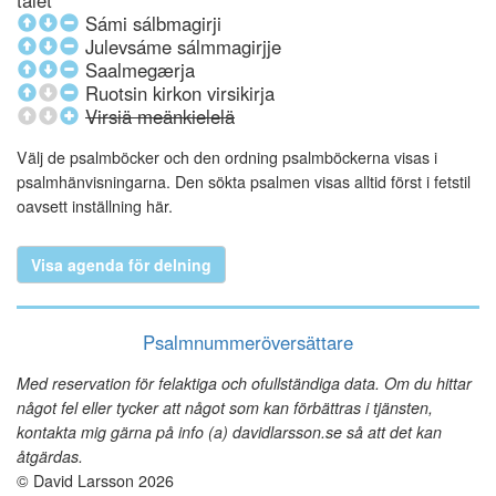
talet
Sámi sálbmagirji
Julevsáme sálmmagirjje
Saalmegærja
Ruotsin kirkon virsikirja
Virsiä meänkielelä
Välj de psalmböcker och den ordning psalmböckerna visas i
psalmhänvisningarna. Den sökta psalmen visas alltid först i fetstil
oavsett inställning här.
Visa agenda för delning
Psalmnummeröversättare
Med reservation för felaktiga och ofullständiga data. Om du hittar
något fel eller tycker att något som kan förbättras i tjänsten,
kontakta mig gärna på info (a) davidlarsson.se så att det kan
åtgärdas.
© David Larsson 2026