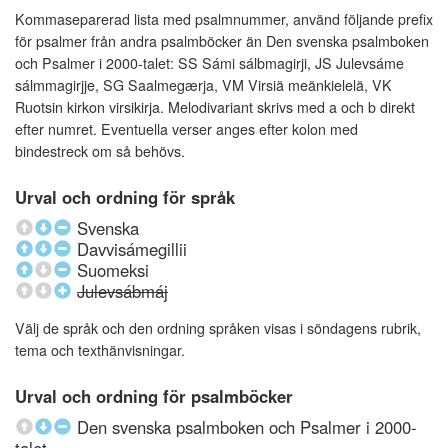
Kommaseparerad lista med psalmnummer, använd följande prefix
för psalmer från andra psalmböcker än Den svenska psalmboken
och Psalmer i 2000-talet: SS Sámi sálbmagirji, JS Julevsáme
sálmmagirjje, SG Saalmegærja, VM Virsiä meänkielelä, VK
Ruotsin kirkon virsikirja. Melodivariant skrivs med a och b direkt
efter numret. Eventuella verser anges efter kolon med
bindestreck om så behövs.
Urval och ordning för språk
Svenska
Davvisámegillii
Suomeksi
Julevsábmáj
Välj de språk och den ordning språken visas i söndagens rubrik,
tema och texthänvisningar.
Urval och ordning för psalmböcker
Den svenska psalmboken och Psalmer i 2000-