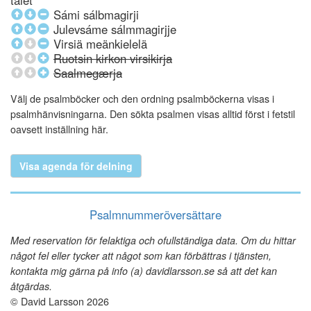
talet
Sámi sálbmagirji
Julevsáme sálmmagirjje
Virsiä meänkielelä
Ruotsin kirkon virsikirja
Saalmegærja
Välj de psalmböcker och den ordning psalmböckerna visas i
psalmhänvisningarna. Den sökta psalmen visas alltid först i fetstil
oavsett inställning här.
Visa agenda för delning
Psalmnummeröversättare
Med reservation för felaktiga och ofullständiga data. Om du hittar
något fel eller tycker att något som kan förbättras i tjänsten,
kontakta mig gärna på info (a) davidlarsson.se så att det kan
åtgärdas.
© David Larsson 2026