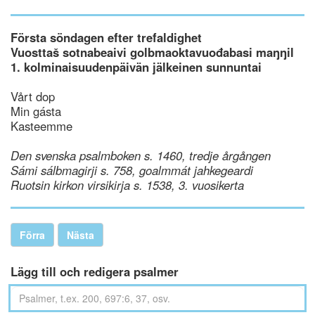
Första söndagen efter trefaldighet
Vuosttaš sotnabeaivi golbmaoktavuođabasi maŋŋil
1. kolminaisuudenpäivän jälkeinen sunnuntai
Vårt dop
Min gásta
Kasteemme
Den svenska psalmboken s. 1460, tredje årgången
Sámi sálbmagirji s. 758, goalmmát jahkegeardi
Ruotsin kirkon virsikirja s. 1538, 3. vuosikerta
Förra
Nästa
Lägg till och redigera psalmer