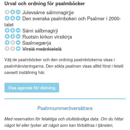
Urval och ordning för psalmböcker
Julevsáme sálmmagirjje
Den svenska psalmboken och Psalmer i 2000-
talet
Sámi sálbmagirji
Ruotsin kirkon virsikirja
Saalmegærja
Virsiä meänkielelä
Välj de psalmböcker och den ordning psalmböckerna visas i
psalmhänvisningarna. Den sökta psalmen visas alltid först i fetstil
oavsett inställning här.
Visa agenda för delning
Psalmnummeröversättare
Med reservation för felaktiga och ofullständiga data. Om du hittar
något fel eller tycker att något som kan förbättras i tjänsten,