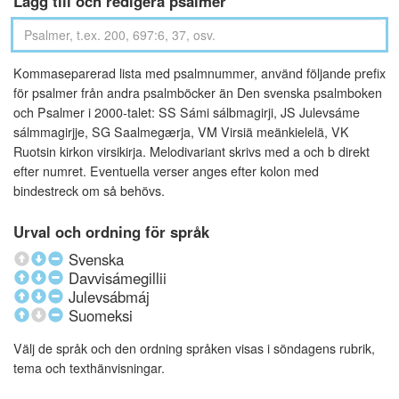
Lägg till och redigera psalmer
Kommaseparerad lista med psalmnummer, använd följande prefix
för psalmer från andra psalmböcker än Den svenska psalmboken
och Psalmer i 2000-talet: SS Sámi sálbmagirji, JS Julevsáme
sálmmagirjje, SG Saalmegærja, VM Virsiä meänkielelä, VK
Ruotsin kirkon virsikirja. Melodivariant skrivs med a och b direkt
efter numret. Eventuella verser anges efter kolon med
bindestreck om så behövs.
Urval och ordning för språk
Svenska
Davvisámegillii
Julevsábmáj
Suomeksi
Välj de språk och den ordning språken visas i söndagens rubrik,
tema och texthänvisningar.