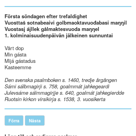
Första söndagen efter trefaldighet
Vuosttaš sotnabeaivi golbmaoktavuođabasi maŋŋil
Vuostasj ájllek gålmaktesvuoda maŋŋel
1. kolminaisuudenpäivän jälkeinen sunnuntai
Vårt dop
Min gásta
Mijá gástadus
Kasteemme
Den svenska psalmboken s. 1460, tredje årgången
Sámi sálbmagirji s. 758, goalmmát jahkegeardi
Julevsáme sálmmagirjje s. 640, goalmát jahkegierdde
Ruotsin kirkon virsikirja s. 1538, 3. vuosikerta
Förra
Nästa