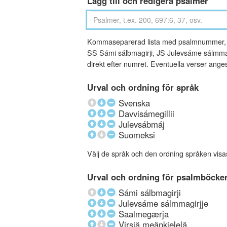
Lägg till och redigera psalmer
Kommaseparerad lista med psalmnummer, an
SS Sámi sálbmagirji, JS Julevsáme sálmmagi
direkt efter numret. Eventuella verser ang
Urval och ordning för språk
Svenska
Davvisámegillii
Julevsábmáj
Suomeksi
Välj de språk och den ordning språken visa
Urval och ordning för psalmböcke
Sámi sálbmagirji
Julevsáme sálmmagirjje
Saalmegærja
Virsiä meänkielelä