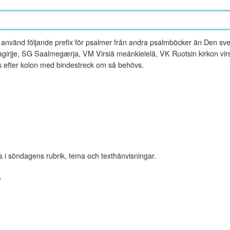
vänd följande prefix för psalmer från andra psalmböcker än Den sve
rjje, SG Saalmegærja, VM Virsiä meänkielelä, VK Ruotsin kirkon virsi
es efter kolon med bindestreck om så behövs.
s i söndagens rubrik, tema och texthänvisningar.
r