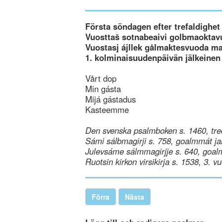
Första söndagen efter trefaldighet
Vuosttaš sotnabeaivi golbmaoktav
Vuostasj ájllek gålmaktesvuoda m
1. kolminaisuudenpäivän jälkeinen
Vårt dop
Min gásta
Mijá gástadus
Kasteemme
Den svenska psalmboken s. 1460, tre
Sámi sálbmagirji s. 758, goalmmát ja
Julevsáme sálmmagirjje s. 640, goal
Ruotsin kirkon virsikirja s. 1538, 3. v
Förra
Nästa