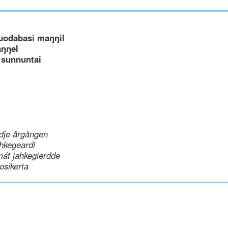
uođabasi maŋŋil
aŋŋel
 sunnuntai
dje årgången
hkegeardi
mát jahkegierdde
uosikerta