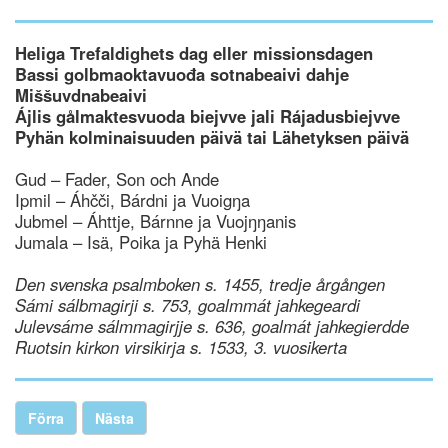
Heliga Trefaldighets dag eller missionsdagen
Bassi golbmaoktavuođa sotnabeaivi dahje
Miššuvdnabeaivi
Ájlis gålmaktesvuoda biejvve jali Rájadusbiejvve
Pyhän kolminaisuuden päivä tai Lähetyksen päivä
Gud – Fader, Son och Ande
Ipmil – Áhčči, Bárdni ja Vuoigŋa
Jubmel – Áhttje, Bárnne ja Vuojŋŋanis
Jumala – Isä, Poika ja Pyhä Henki
Den svenska psalmboken s. 1455, tredje årgången
Sámi sálbmagirji s. 753, goalmmát jahkegeardi
Julevsáme sálmmagirjje s. 636, goalmát jahkegierdde
Ruotsin kirkon virsikirja s. 1533, 3. vuosikerta
Förra
Nästa