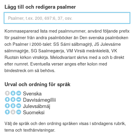
Lägg till och redigera psalmer
Kommaseparerad lista med psalmnummer, använd följande prefix
för psalmer från andra psalmböcker än Den svenska psalmboken
och Psalmer i 2000-talet: SS Sámi sálbmagirji, JS Julevsáme
sálmmagirjje, SG Saalmegærja, VM Virsiä meänkielelä, VK
Ruotsin kirkon virsikirja. Melodivariant skrivs med a och b direkt
efter numret. Eventuella verser anges efter kolon med
bindestreck om så behövs.
Urval och ordning för språk
Svenska
Davvisámegillii
Julevsábmáj
Suomeksi
Välj de språk och den ordning språken visas i söndagens rubrik,
tema och texthänvisningar.