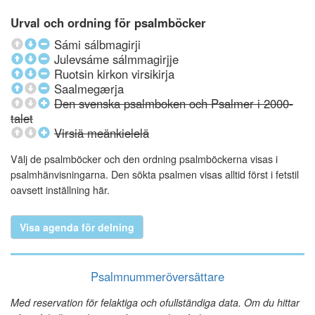
Urval och ordning för psalmböcker
Sámi sálbmagirji
Julevsáme sálmmagirjje
Ruotsin kirkon virsikirja
Saalmegærja
Den svenska psalmboken och Psalmer i 2000-
talet
Virsiä meänkielelä
Välj de psalmböcker och den ordning psalmböckerna visas i
psalmhänvisningarna. Den sökta psalmen visas alltid först i fetstil
oavsett inställning här.
Visa agenda för delning
Psalmnummeröversättare
Med reservation för felaktiga och ofullständiga data. Om du hittar