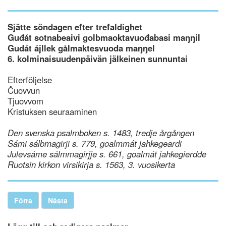
Sjätte söndagen efter trefaldighet
Guđát sotnabeaivi golbmaoktavuođabasi maŋŋil
Gudát ájllek gålmaktesvuoda maŋŋel
6. kolminaisuudenpäivän jälkeinen sunnuntai
Efterföljelse
Čuovvun
Tjuovvom
Kristuksen seuraaminen
Den svenska psalmboken s. 1483, tredje årgången
Sámi sálbmagirji s. 779, goalmmát jahkegeardi
Julevsáme sálmmagirjje s. 661, goalmát jahkegierdde
Ruotsin kirkon virsikirja s. 1563, 3. vuosikerta
Förra
Nästa