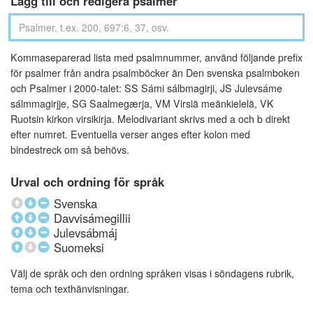
Lägg till och redigera psalmer
Kommaseparerad lista med psalmnummer, använd följande prefix
för psalmer från andra psalmböcker än Den svenska psalmboken
och Psalmer i 2000-talet: SS Sámi sálbmagirji, JS Julevsáme
sálmmagirjje, SG Saalmegærja, VM Virsiä meänkielelä, VK
Ruotsin kirkon virsikirja. Melodivariant skrivs med a och b direkt
efter numret. Eventuella verser anges efter kolon med
bindestreck om så behövs.
Urval och ordning för språk
Svenska
Davvisámegillii
Julevsábmáj
Suomeksi
Välj de språk och den ordning språken visas i söndagens rubrik,
tema och texthänvisningar.