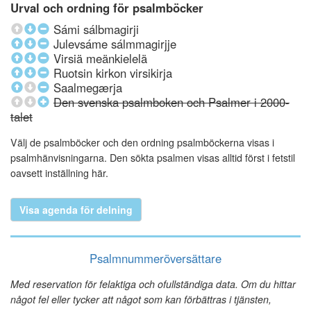
Urval och ordning för psalmböcker
Sámi sálbmagirji
Julevsáme sálmmagirjje
Virsiä meänkielelä
Ruotsin kirkon virsikirja
Saalmegærja
Den svenska psalmboken och Psalmer i 2000-
talet
Välj de psalmböcker och den ordning psalmböckerna visas i
psalmhänvisningarna. Den sökta psalmen visas alltid först i fetstil
oavsett inställning här.
Visa agenda för delning
Psalmnummeröversättare
Med reservation för felaktiga och ofullständiga data. Om du hittar
något fel eller tycker att något som kan förbättras i tjänsten,