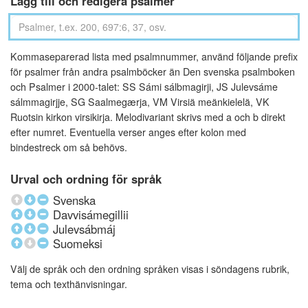
Lägg till och redigera psalmer
Kommaseparerad lista med psalmnummer, använd följande prefix
för psalmer från andra psalmböcker än Den svenska psalmboken
och Psalmer i 2000-talet: SS Sámi sálbmagirji, JS Julevsáme
sálmmagirjje, SG Saalmegærja, VM Virsiä meänkielelä, VK
Ruotsin kirkon virsikirja. Melodivariant skrivs med a och b direkt
efter numret. Eventuella verser anges efter kolon med
bindestreck om så behövs.
Urval och ordning för språk
Svenska
Davvisámegillii
Julevsábmáj
Suomeksi
Välj de språk och den ordning språken visas i söndagens rubrik,
tema och texthänvisningar.