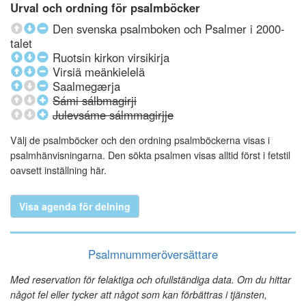
Urval och ordning för psalmböcker
Den svenska psalmboken och Psalmer i 2000-
talet
Ruotsin kirkon virsikirja
Virsiä meänkielelä
Saalmegærja
Sámi sálbmagirji
Julevsáme sálmmagirjje
Välj de psalmböcker och den ordning psalmböckerna visas i
psalmhänvisningarna. Den sökta psalmen visas alltid först i fetstil
oavsett inställning här.
Visa agenda för delning
Psalmnummeröversättare
Med reservation för felaktiga och ofullständiga data. Om du hittar
något fel eller tycker att något som kan förbättras i tjänsten,