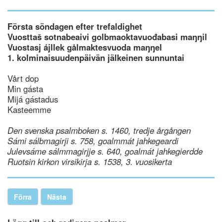
Första söndagen efter trefaldighet
Vuosttaš sotnabeaivi golbmaoktavuođabasi maŋŋil
Vuostasj ájllek gålmaktesvuoda maŋŋel
1. kolminaisuudenpäivän jälkeinen sunnuntai
Vårt dop
Min gásta
Mijá gástadus
Kasteemme
Den svenska psalmboken s. 1460, tredje årgången
Sámi sálbmagirji s. 758, goalmmát jahkegeardi
Julevsáme sálmmagirjje s. 640, goalmát jahkegierdde
Ruotsin kirkon virsikirja s. 1538, 3. vuosikerta
Förra
Nästa