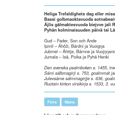
Heliga Trefaldighets dag eller mi
Bassi golbmaoktavuođa sotnabeaiv
Ájlis gålmaktesvuoda biejvve jali 
Pyhän kolminaisuuden päivä tai L
Gud – Fader, Son och Ande
Ipmil – Áhčči, Bárdni ja Vuoigŋa
Jubmel – Áhttje, Bárnne ja Vuojŋŋani
Jumala – Isä, Poika ja Pyhä Henki
Den svenska psalmboken s. 1455, tre
Sámi sálbmagirji s. 753, goalmmát ja
Julevsáme sálmmagirjje s. 636, goal
Ruotsin kirkon virsikirja s. 1533, 3. v
Förra
Nästa