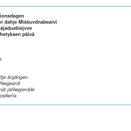
ssionsdagen
i dahje Miššuvdnabeaivi
Rájadusbiejvve
ähetyksen päivä
s
dje årgången
hkegeardi
mát jahkegierdde
uosikerta