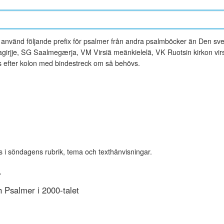
vänd följande prefix för psalmer från andra psalmböcker än Den sve
rjje, SG Saalmegærja, VM Virsiä meänkielelä, VK Ruotsin kirkon virsi
es efter kolon med bindestreck om så behövs.
s i söndagens rubrik, tema och texthänvisningar.
r
Psalmer i 2000-talet