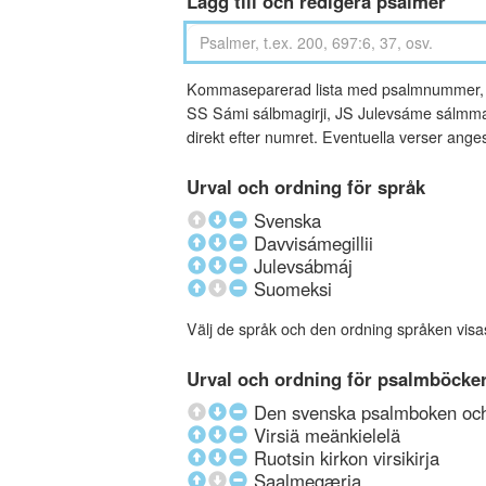
Lägg till och redigera psalmer
Kommaseparerad lista med psalmnummer, an
SS Sámi sálbmagirji, JS Julevsáme sálmmagi
direkt efter numret. Eventuella verser ang
Urval och ordning för språk
Svenska
Davvisámegillii
Julevsábmáj
Suomeksi
Välj de språk och den ordning språken visa
Urval och ordning för psalmböcke
Den svenska psalmboken och 
Virsiä meänkielelä
Ruotsin kirkon virsikirja
Saalmegærja