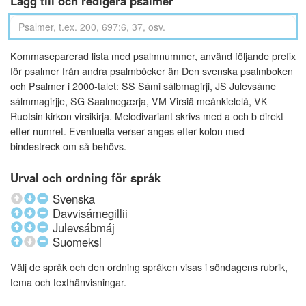
Lägg till och redigera psalmer
Kommaseparerad lista med psalmnummer, använd följande prefix
för psalmer från andra psalmböcker än Den svenska psalmboken
och Psalmer i 2000-talet: SS Sámi sálbmagirji, JS Julevsáme
sálmmagirjje, SG Saalmegærja, VM Virsiä meänkielelä, VK
Ruotsin kirkon virsikirja. Melodivariant skrivs med a och b direkt
efter numret. Eventuella verser anges efter kolon med
bindestreck om så behövs.
Urval och ordning för språk
Svenska
Davvisámegillii
Julevsábmáj
Suomeksi
Välj de språk och den ordning språken visas i söndagens rubrik,
tema och texthänvisningar.