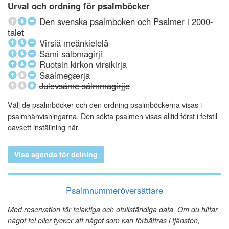
Urval och ordning för psalmböcker
Den svenska psalmboken och Psalmer i 2000-
talet
Virsiä meänkielelä
Sámi sálbmagirji
Ruotsin kirkon virsikirja
Saalmegærja
Julevsáme sálmmagirjje
Välj de psalmböcker och den ordning psalmböckerna visas i
psalmhänvisningarna. Den sökta psalmen visas alltid först i fetstil
oavsett inställning här.
Visa agenda för delning
Psalmnummeröversättare
Med reservation för felaktiga och ofullständiga data. Om du hittar
något fel eller tycker att något som kan förbättras i tjänsten,