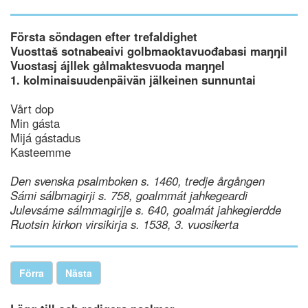
Första söndagen efter trefaldighet
Vuosttaš sotnabeaivi golbmaoktavuođabasi maŋŋil
Vuostasj ájllek gålmaktesvuoda maŋŋel
1. kolminaisuudenpäivän jälkeinen sunnuntai
Vårt dop
Min gásta
Mijá gástadus
Kasteemme
Den svenska psalmboken s. 1460, tredje årgången
Sámi sálbmagirji s. 758, goalmmát jahkegeardi
Julevsáme sálmmagirjje s. 640, goalmát jahkegierdde
Ruotsin kirkon virsikirja s. 1538, 3. vuosikerta
Förra
Nästa