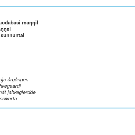
uođabasi maŋŋil
aŋŋel
 sunnuntai
dje årgången
hkegeardi
mát jahkegierdde
uosikerta