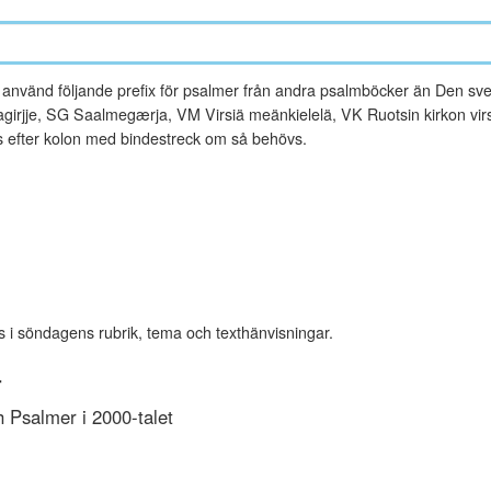
vänd följande prefix för psalmer från andra psalmböcker än Den sve
rjje, SG Saalmegærja, VM Virsiä meänkielelä, VK Ruotsin kirkon virsi
es efter kolon med bindestreck om så behövs.
s i söndagens rubrik, tema och texthänvisningar.
r
Psalmer i 2000-talet