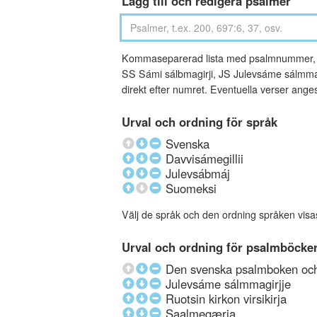
Lägg till och redigera psalmer
Kommaseparerad lista med psalmnummer, an
SS Sámi sálbmagirji, JS Julevsáme sálmmagi
direkt efter numret. Eventuella verser ang
Urval och ordning för språk
Svenska
Davvisámegillii
Julevsábmáj
Suomeksi
Välj de språk och den ordning språken visa
Urval och ordning för psalmböcke
Den svenska psalmboken och 
Julevsáme sálmmagirjje
Ruotsin kirkon virsikirja
Saalmegærja