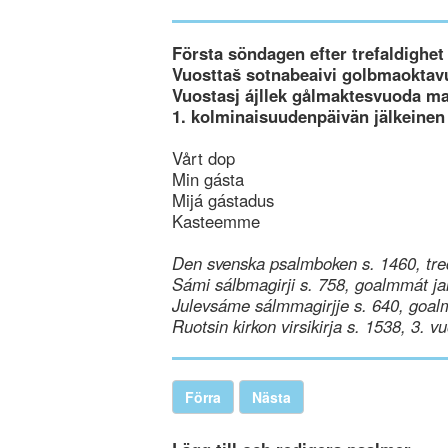
Första söndagen efter trefaldighet
Vuosttaš sotnabeaivi golbmaoktav
Vuostasj ájllek gålmaktesvuoda m
1. kolminaisuudenpäivän jälkeinen
Vårt dop
Min gásta
Mijá gástadus
Kasteemme
Den svenska psalmboken s. 1460, tre
Sámi sálbmagirji s. 758, goalmmát ja
Julevsáme sálmmagirjje s. 640, goal
Ruotsin kirkon virsikirja s. 1538, 3. v
Förra
Nästa