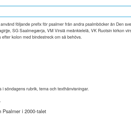
vänd följande prefix för psalmer från andra psalmböcker än Den sve
rjje, SG Saalmegærja, VM Virsiä meänkielelä, VK Ruotsin kirkon virsi
es efter kolon med bindestreck om så behövs.
s i söndagens rubrik, tema och texthänvisningar.
r
Psalmer i 2000-talet