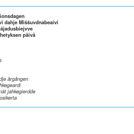
ssionsdagen
i dahje Miššuvdnabeaivi
Rájadusbiejvve
ähetyksen päivä
s
dje årgången
hkegeardi
mát jahkegierdde
uosikerta