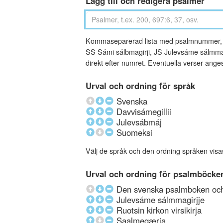
Lägg till och redigera psalmer
Kommaseparerad lista med psalmnummer, an
SS Sámi sálbmagirji, JS Julevsáme sálmmagi
direkt efter numret. Eventuella verser ang
Urval och ordning för språk
Svenska
Davvisámegillii
Julevsábmáj
Suomeksi
Välj de språk och den ordning språken visa
Urval och ordning för psalmböcke
Den svenska psalmboken och 
Julevsáme sálmmagirjje
Ruotsin kirkon virsikirja
Saalmegærja