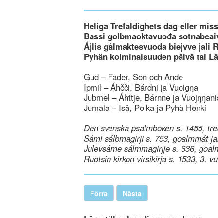
Heliga Trefaldighets dag eller mi
Bassi golbmaoktavuođa sotnabeaiv
Ájlis gålmaktesvuoda biejvve jali 
Pyhän kolminaisuuden päivä tai L
Gud – Fader, Son och Ande
Ipmil – Áhčči, Bárdni ja Vuoigŋa
Jubmel – Áhttje, Bárnne ja Vuojŋŋani
Jumala – Isä, Poika ja Pyhä Henki
Den svenska psalmboken s. 1455, tre
Sámi sálbmagirji s. 753, goalmmát ja
Julevsáme sálmmagirjje s. 636, goal
Ruotsin kirkon virsikirja s. 1533, 3. v
Förra
Nästa