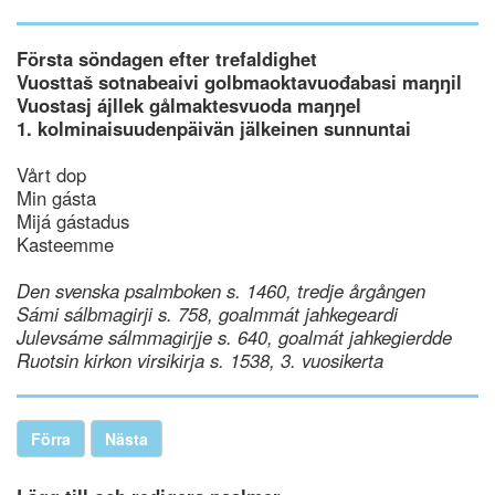
Första söndagen efter trefaldighet
Vuosttaš sotnabeaivi golbmaoktavuođabasi maŋŋil
Vuostasj ájllek gålmaktesvuoda maŋŋel
1. kolminaisuudenpäivän jälkeinen sunnuntai
Vårt dop
Min gásta
Mijá gástadus
Kasteemme
Den svenska psalmboken s. 1460, tredje årgången
Sámi sálbmagirji s. 758, goalmmát jahkegeardi
Julevsáme sálmmagirjje s. 640, goalmát jahkegierdde
Ruotsin kirkon virsikirja s. 1538, 3. vuosikerta
Förra
Nästa