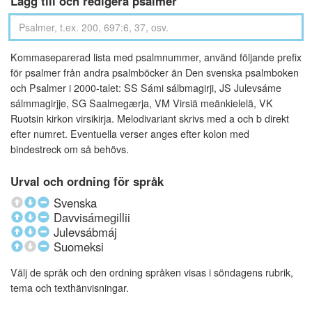
Lägg till och redigera psalmer
Kommaseparerad lista med psalmnummer, använd följande prefix
för psalmer från andra psalmböcker än Den svenska psalmboken
och Psalmer i 2000-talet: SS Sámi sálbmagirji, JS Julevsáme
sálmmagirjje, SG Saalmegærja, VM Virsiä meänkielelä, VK
Ruotsin kirkon virsikirja. Melodivariant skrivs med a och b direkt
efter numret. Eventuella verser anges efter kolon med
bindestreck om så behövs.
Urval och ordning för språk
Svenska
Davvisámegillii
Julevsábmáj
Suomeksi
Välj de språk och den ordning språken visas i söndagens rubrik,
tema och texthänvisningar.