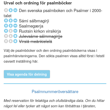
Urval och ordning för psalmböcker
Den svenska psalmboken och Psalmer i 2000-
talet
Sámi sálbmagirji
Saalmegærja
Ruotsin kirkon virsikirja
Julevsáme sálmmagirjje
Virsiä meänkielelä
Välj de psalmböcker och den ordning psalmböckerna visas i
psalmhänvisningarna. Den sökta psalmen visas alltid först i fetstil
oavsett inställning här.
Visa agenda för delning
Psalmnummeröversättare
Med reservation för felaktiga och ofullständiga data. Om du hittar
något fel eller tycker att något som kan förbättras i tjänsten,