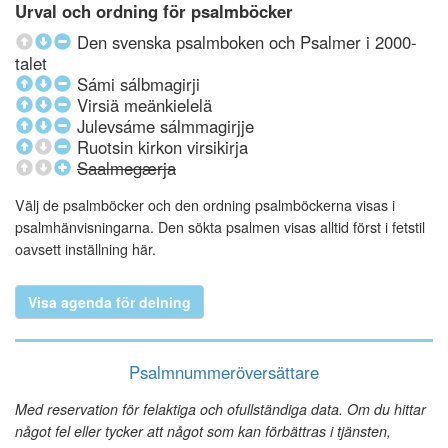
Urval och ordning för psalmböcker
Den svenska psalmboken och Psalmer i 2000-
talet
Sámi sálbmagirji
Virsiä meänkielelä
Julevsáme sálmmagirjje
Ruotsin kirkon virsikirja
Saalmegærja
Välj de psalmböcker och den ordning psalmböckerna visas i
psalmhänvisningarna. Den sökta psalmen visas alltid först i fetstil
oavsett inställning här.
Visa agenda för delning
Psalmnummeröversättare
Med reservation för felaktiga och ofullständiga data. Om du hittar
något fel eller tycker att något som kan förbättras i tjänsten,