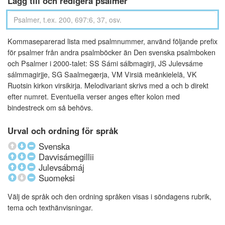
Lägg till och redigera psalmer
Kommaseparerad lista med psalmnummer, använd följande prefix
för psalmer från andra psalmböcker än Den svenska psalmboken
och Psalmer i 2000-talet: SS Sámi sálbmagirji, JS Julevsáme
sálmmagirjje, SG Saalmegærja, VM Virsiä meänkielelä, VK
Ruotsin kirkon virsikirja. Melodivariant skrivs med a och b direkt
efter numret. Eventuella verser anges efter kolon med
bindestreck om så behövs.
Urval och ordning för språk
Svenska
Davvisámegillii
Julevsábmáj
Suomeksi
Välj de språk och den ordning språken visas i söndagens rubrik,
tema och texthänvisningar.