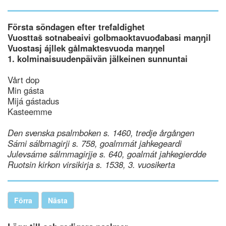
Första söndagen efter trefaldighet
Vuosttaš sotnabeaivi golbmaoktavuođabasi maŋŋil
Vuostasj ájllek gålmaktesvuoda maŋŋel
1. kolminaisuudenpäivän jälkeinen sunnuntai
Vårt dop
Min gásta
Mijá gástadus
Kasteemme
Den svenska psalmboken s. 1460, tredje årgången
Sámi sálbmagirji s. 758, goalmmát jahkegeardi
Julevsáme sálmmagirjje s. 640, goalmát jahkegierdde
Ruotsin kirkon virsikirja s. 1538, 3. vuosikerta
Förra
Nästa