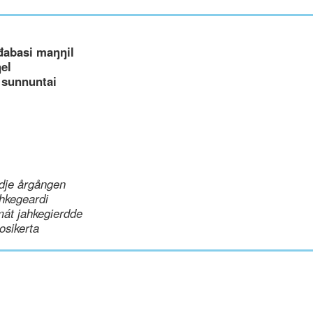
đabasi maŋŋil
el
 sunnuntai
dje årgången
hkegeardi
mát jahkegierdde
uosikerta