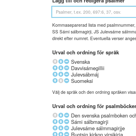
Lägg till och redigera psalmer
Kommaseparerad lista med psalmnummer, an
SS Sámi sálbmagirji, JS Julevsáme sálmmagi
direkt efter numret. Eventuella verser ang
Urval och ordning för språk
Svenska
Davvisámegillii
Julevsábmáj
Suomeksi
Välj de språk och den ordning språken visa
Urval och ordning för psalmböcke
Den svenska psalmboken och 
Sámi sálbmagirji
Julevsáme sálmmagirjje
Ruotsin kirkon virsikirja