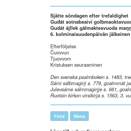
Sjätte söndagen efter trefaldighet
Guđát sotnabeaivi golbmaoktavuo
Gudát ájllek gålmaktesvuoda maŋŋ
6. kolminaisuudenpäivän jälkeinen
Efterföljelse
Čuovvun
Tjuovvom
Kristuksen seuraaminen
Den svenska psalmboken s. 1483, tre
Sámi sálbmagirji s. 779, goalmmát ja
Julevsáme sálmmagirjje s. 661, goal
Ruotsin kirkon virsikirja s. 1563, 3. v
Förra
Nästa