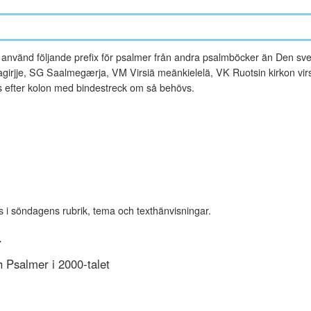
vänd följande prefix för psalmer från andra psalmböcker än Den sve
rjje, SG Saalmegærja, VM Virsiä meänkielelä, VK Ruotsin kirkon virsi
es efter kolon med bindestreck om så behövs.
s i söndagens rubrik, tema och texthänvisningar.
r
Psalmer i 2000-talet